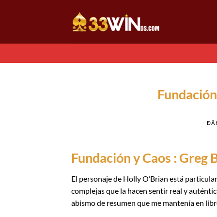
Chuyển
đến
nội
dung
Fundación
ĐÃ
Fundación y Caos : Greg 
El personaje de Holly O’Brian está particula
complejas que la hacen sentir real y auténti
abismo de resumen que me mantenía en libro