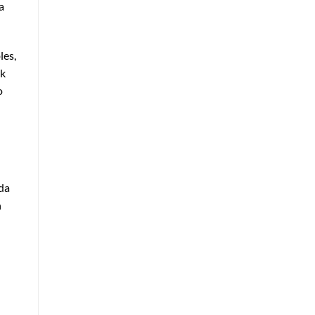
a
les,
ok
o
ida
n