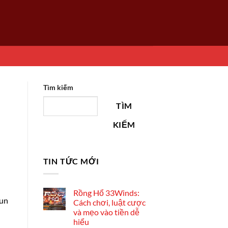
Tìm kiếm
TÌM
KIẾM
TIN TỨC MỚI
Rồng Hổ 33Winds:
 un
Cách chơi, luật cược
và mẹo vào tiền dễ
hiểu