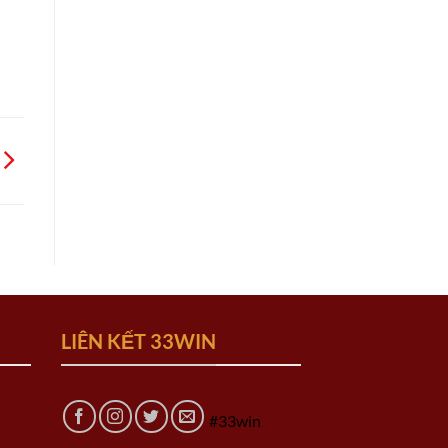
LIÊN KẾT 33WIN
#33win