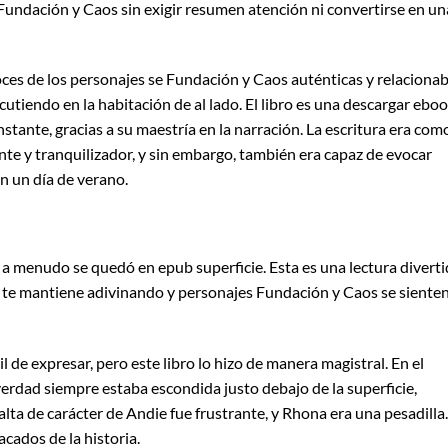
 Fundación y Caos sin exigir resumen atención ni convertirse en un
voces de los personajes se Fundación y Caos auténticas y relacionab
cutiendo en la habitación de al lado. El libro es una descargar ebo
instante, gracias a su maestría en la narración. La escritura era com
nte y tranquilizador, y sin embargo, también era capaz de evocar
 un día de verano.
o a menudo se quedó en epub superficie. Esta es una lectura divert
ue te mantiene adivinando y personajes Fundación y Caos se siente
il de expresar, pero este libro lo hizo de manera magistral. En el
erdad siempre estaba escondida justo debajo de la superficie,
falta de carácter de Andie fue frustrante, y Rhona era una pesadilla.
cados de la historia.