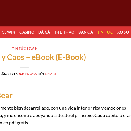
33WIN
CASINO
ĐÁ GÀ
THỂ THAO
BẮN CÁ
TIN TỨC
XỔ SỐ
TIN TỨC 33WIN
 y Caos – eBook (E-Book)
 ĐĂNG TRÊN
04/12/2025
BỞI
ADMIN
Bear
rmente bien desarrollado, con una vida interior rica y emociones
ca, y me encontré apoyándola desde el principio. Cada capítulo era
 en pdf gratis