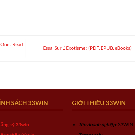
 One : Read
Essai Sur L’ Exotisme : (PDF, EPUB, eBooks)
ÍNH SÁCH 33WIN
GIỚI THIỆU 33WIN
ăng ký 33win
Tên doanh nghiệp
: 33WIN
ăng nhập 33win
Trang web: