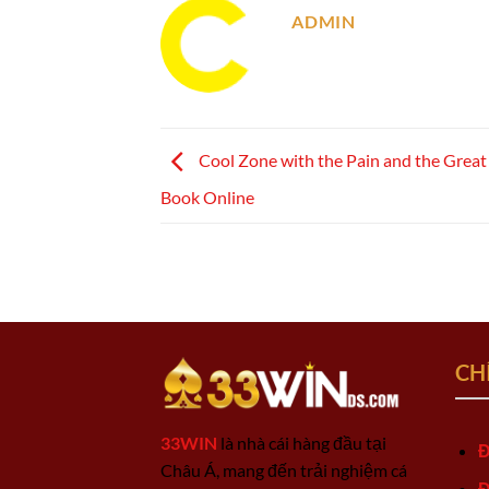
ADMIN
Cool Zone with the Pain and the Great
Book Online
CH
33WIN
là nhà cái hàng đầu tại
Đ
Châu Á, mang đến trải nghiệm cá
Đ