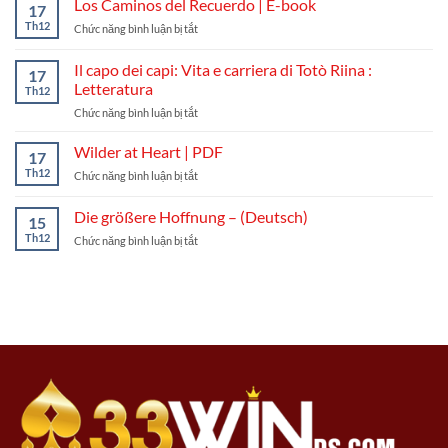
Los Caminos del Recuerdo | E-book
17
33Winds:
Th12
ở
Chức năng bình luận bị tắt
Cách
Los
chơi,
Caminos
Il capo dei capi: Vita e carriera di Totò Riina :
luật
17
del
cược
Letteratura
Th12
Recuerdo
và
ở
Chức năng bình luận bị tắt
|
mẹo
Il
E-
vào
capo
book
Wilder at Heart | PDF
tiền
17
dei
dễ
Th12
ở
Chức năng bình luận bị tắt
capi:
hiểu
Wilder
Vita
at
Die größere Hoffnung – (Deutsch)
e
15
Heart
carriera
Th12
ở
Chức năng bình luận bị tắt
|
di
Die
PDF
Totò
größere
Riina
Hoffnung
:
–
Letteratura
(Deutsch)