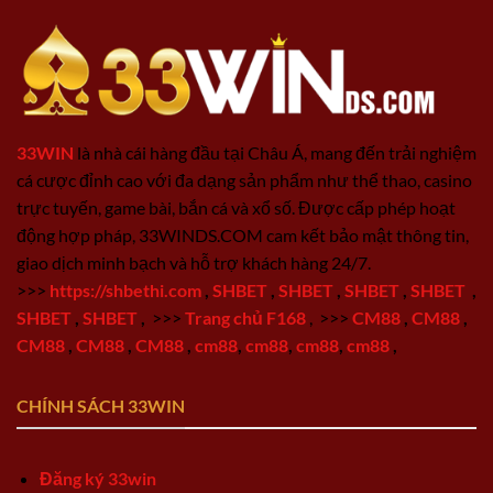
33WIN
là nhà cái hàng đầu tại Châu Á, mang đến trải nghiệm
cá cược đỉnh cao với đa dạng sản phẩm như thể thao, casino
trực tuyến, game bài, bắn cá và xổ số. Được cấp phép hoạt
động hợp pháp, 33WINDS.COM cam kết bảo mật thông tin,
giao dịch minh bạch và hỗ trợ khách hàng 24/7.
>>>
https://shbethi.com
,
SHBET
,
SHBET
,
SHBET
,
SHBET
,
SHBET
,
SHBET
,
>>>
Trang chủ F168
,
>>>
CM88
,
CM88
,
CM88
,
CM88
,
CM88
,
cm88
,
cm88
,
cm88
,
cm88
,
CHÍNH SÁCH 33WIN
Đăng ký 33win