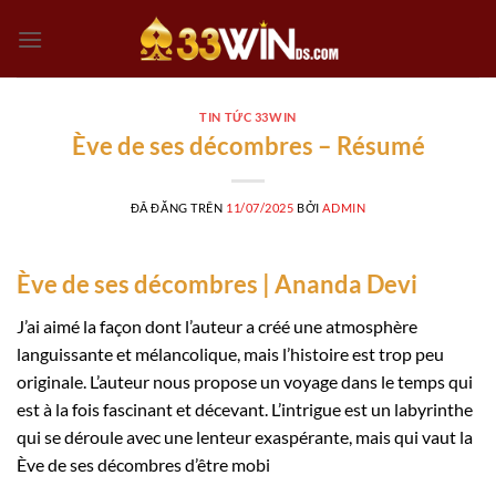
Chuyển
đến
nội
dung
TIN TỨC 33WIN
Ève de ses décombres – Résumé
ĐÃ ĐĂNG TRÊN
11/07/2025
BỞI
ADMIN
Ève de ses décombres | Ananda Devi
J’ai aimé la façon dont l’auteur a créé une atmosphère
languissante et mélancolique, mais l’histoire est trop peu
originale. L’auteur nous propose un voyage dans le temps qui
est à la fois fascinant et décevant. L’intrigue est un labyrinthe
qui se déroule avec une lenteur exaspérante, mais qui vaut la
Ève de ses décombres d’être mobi