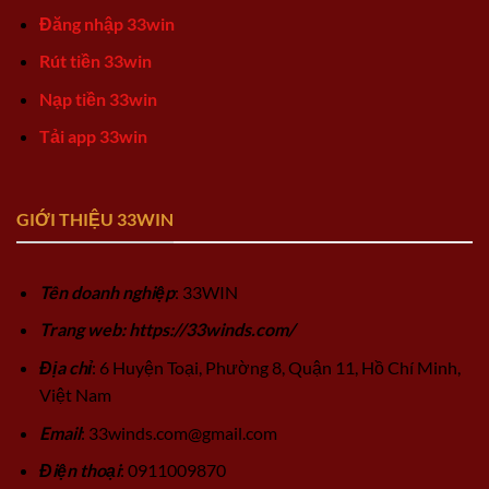
Đăng nhập 33win
Rút tiền 33win
Nạp tiền 33win
Tải app 33win
GIỚI THIỆU 33WIN
Tên doanh nghiệp
: 33WIN
Trang web: https://33winds.com/
Địa chỉ
: 6 Huyện Toại, Phường 8, Quận 11, Hồ Chí Minh,
Việt Nam
Email
:
33winds.com@gmail.com
Điện thoại
: 0911009870