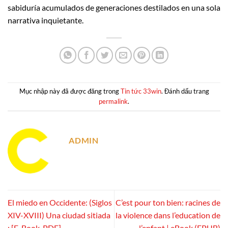
sabiduría acumulados de generaciones destilados en una sola
narrativa inquietante.
Mục nhập này đã được đăng trong
Tin tức 33win
. Đánh dấu trang
permalink
.
ADMIN
El miedo en Occidente: (Siglos
C’est pour ton bien: racines de
XIV-XVIII) Una ciudad sitiada
la violence dans l’education de
: [E-Book, PDF]
l’enfant | eBook (EPUB)