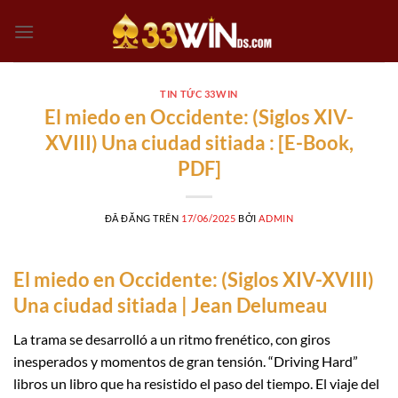
Chuyển
đến
nội
dung
TIN TỨC 33WIN
El miedo en Occidente: (Siglos XIV-
XVIII) Una ciudad sitiada : [E-Book,
PDF]
ĐÃ ĐĂNG TRÊN
17/06/2025
BỞI
ADMIN
El miedo en Occidente: (Siglos XIV-XVIII)
Una ciudad sitiada | Jean Delumeau
La trama se desarrolló a un ritmo frenético, con giros
inesperados y momentos de gran tensión. “Driving Hard”
libros un libro que ha resistido el paso del tiempo. El viaje del