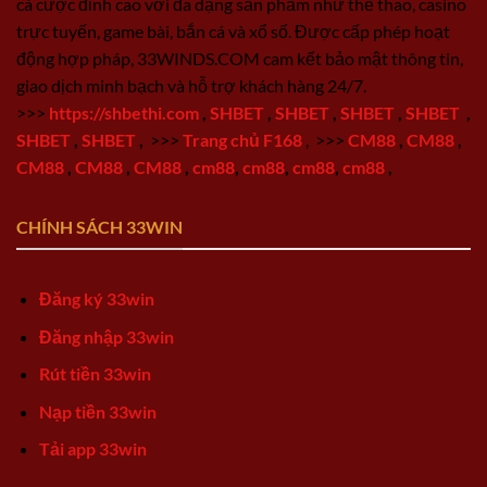
cá cược đỉnh cao với đa dạng sản phẩm như thể thao, casino
trực tuyến, game bài, bắn cá và xổ số. Được cấp phép hoạt
động hợp pháp, 33WINDS.COM cam kết bảo mật thông tin,
giao dịch minh bạch và hỗ trợ khách hàng 24/7.
>>>
https://shbethi.com
,
SHBET
,
SHBET
,
SHBET
,
SHBET
,
SHBET
,
SHBET
,
>>>
Trang chủ F168
,
>>>
CM88
,
CM88
,
CM88
,
CM88
,
CM88
,
cm88
,
cm88
,
cm88
,
cm88
,
CHÍNH SÁCH 33WIN
Đăng ký 33win
Đăng nhập 33win
Rút tiền 33win
Nạp tiền 33win
Tải app 33win