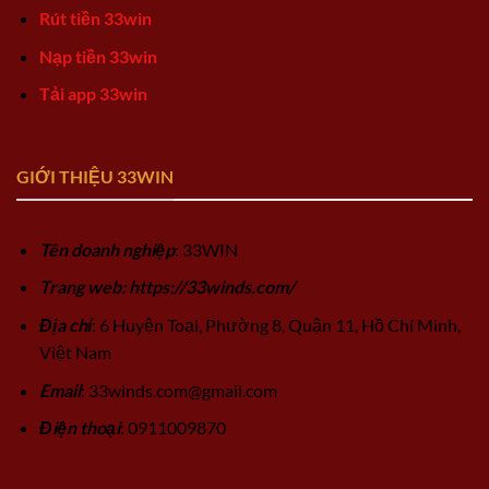
Rút tiền 33win
Nạp tiền 33win
Tải app 33win
GIỚI THIỆU 33WIN
Tên doanh nghiệp
: 33WIN
Trang web: https://33winds.com/
Địa chỉ
: 6 Huyện Toại, Phường 8, Quận 11, Hồ Chí Minh,
Việt Nam
Email
:
33winds.com@gmail.com
Điện thoại
: 0911009870