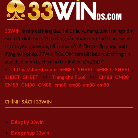
33WIN
là nhà cái hàng đầu tại Châu Á, mang đến trải nghiệm
cá cược đỉnh cao với đa dạng sản phẩm như thể thao, casino
trực tuyến, game bài, bắn cá và xổ số. Được cấp phép hoạt
động hợp pháp, 33WINDS.COM cam kết bảo mật thông tin,
giao dịch minh bạch và hỗ trợ khách hàng 24/7.
>>>
https://shbethi.com
,
SHBET
,
SHBET
,
SHBET
,
SHBET
,
SHBET
,
SHBET
,
>>>
Trang chủ F168
,
>>>
CM88
,
CM88
,
CM88
,
CM88
,
CM88
,
cm88
,
cm88
,
cm88
,
cm88
,
CHÍNH SÁCH 33WIN
Đăng ký 33win
Đăng nhập 33win