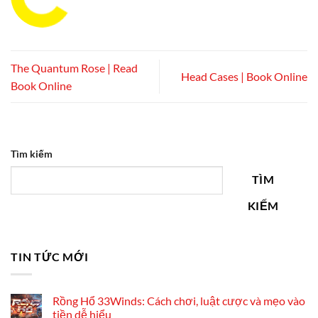
The Quantum Rose | Read
Head Cases | Book Online
Book Online
Tìm kiếm
TÌM
KIẾM
TIN TỨC MỚI
Rồng Hổ 33Winds: Cách chơi, luật cược và mẹo vào
tiền dễ hiểu