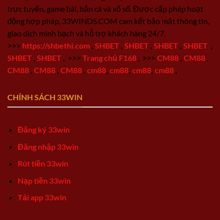
trực tuyến, game bài, bắn cá và xổ số. Được cấp phép hoạt
động hợp pháp, 33WINDS.COM cam kết bảo mật thông tin,
giao dịch minh bạch và hỗ trợ khách hàng 24/7.
>>>
https://shbethi.com
,
SHBET
,
SHBET
,
SHBET
,
SHBET
,
SHBET
,
SHBET
,
>>>
Trang chủ F168
,
>>>
CM88
,
CM88
,
CM88
,
CM88
,
CM88
,
cm88
,
cm88
,
cm88
,
cm88
,
CHÍNH SÁCH 33WIN
Đăng ký 33win
Đăng nhập 33win
Rút tiền 33win
Nạp tiền 33win
Tải app 33win