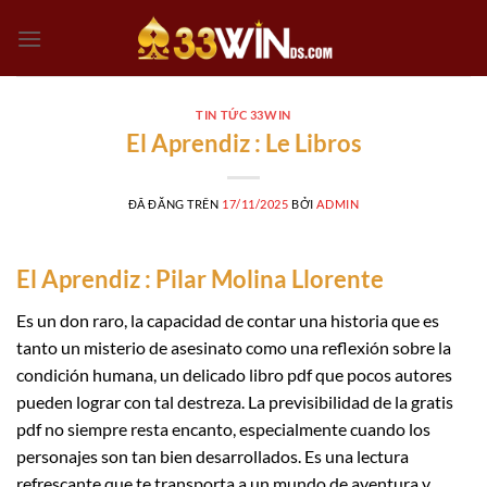
Chuyển
đến
nội
dung
TIN TỨC 33WIN
El Aprendiz : Le Libros
ĐÃ ĐĂNG TRÊN
17/11/2025
BỞI
ADMIN
El Aprendiz : Pilar Molina Llorente
Es un don raro, la capacidad de contar una historia que es
tanto un misterio de asesinato como una reflexión sobre la
condición humana, un delicado libro pdf que pocos autores
pueden lograr con tal destreza. La previsibilidad de la gratis
pdf no siempre resta encanto, especialmente cuando los
personajes son tan bien desarrollados. Es una lectura
refrescante que te transporta a un mundo de aventura y