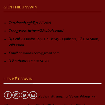
GIỚI THIỆU 33WIN
Tên doanh nghiệp
: 33WIN
Trang web: https://33winds.com/
Địa chỉ
: 6 Huyện Toại, Phường 8, Quận 11, Hồ Chí Minh,
Việt Nam
Email
:
33winds.com@gmail.com
Điện thoại
: 0911009870
LIÊN KẾT 33WIN
#33win #trangchu_33win #dang_ky_