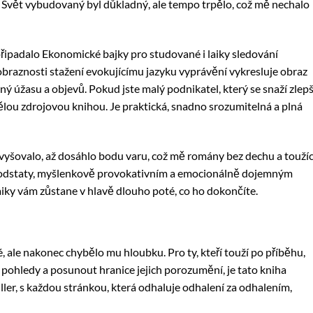
y. Svět vybudovaný byl důkladný, ale tempo trpělo, což mě nechalo
připadalo Ekonomické bajky pro studované i laiky sledování
vé obraznosti stažení evokujícímu jazyku vyprávění vykresluje obraz
lný úžasu a objevů. Pokud jste malý podnikatel, který se snaží zlepš
lou zdrojovou knihou. Je praktická, snadno srozumitelná a plná
zvyšovalo, až dosáhlo bodu varu, což mě romány bez dechu a touží
 podstaty, myšlenkově provokativním a emocionálně dojemným
iky vám zůstane v hlavě dlouho poté, co ho dokončíte.
 ale nakonec chybělo mu hloubku. Pro ty, kteří touží po příběhu,
 pohledy a posunout hranice jejich porozumění, je tato kniha
riller, s každou stránkou, která odhaluje odhalení za odhalením,