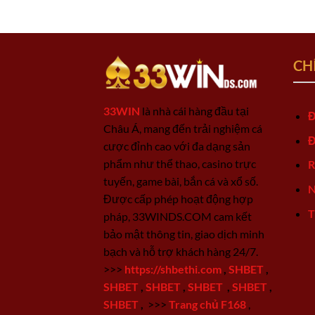
CH
33WIN
là nhà cái hàng đầu tại
Đ
Châu Á, mang đến trải nghiệm cá
Đ
cược đỉnh cao với đa dạng sản
phẩm như thể thao, casino trực
R
tuyến, game bài, bắn cá và xổ số.
N
Được cấp phép hoạt động hợp
T
pháp, 33WINDS.COM cam kết
bảo mật thông tin, giao dịch minh
bạch và hỗ trợ khách hàng 24/7.
>>>
https://shbethi.com
,
SHBET
,
SHBET
,
SHBET
,
SHBET
,
SHBET
,
SHBET
,
>>>
Trang chủ F168
,