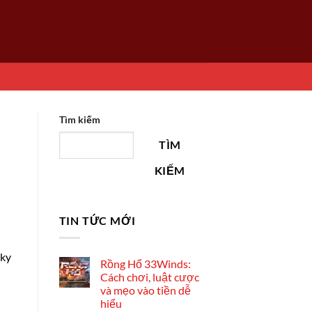
Tìm kiếm
TÌM
KIẾM
TIN TỨC MỚI
iky
Rồng Hổ 33Winds:
Cách chơi, luật cược
và mẹo vào tiền dễ
hiểu