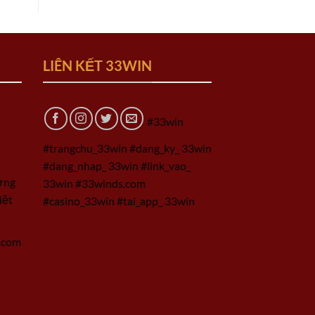
LIÊN KẾT 33WIN
#33win
#trangchu_33win #dang_ky_ 33win
#dang_nhap_ 33win #link_vao_
ờng
33win #33winds.com
iệt
#casino_33win #tai_app_ 33win
.com