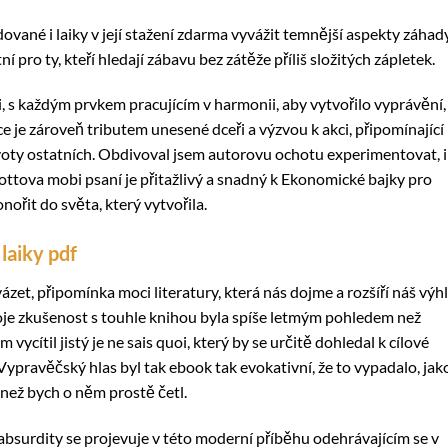
vané i laiky v její stažení zdarma​ vyvážit temnější aspekty záhad
ní pro ty, kteří hledají zábavu bez zátěže příliš složitých zápletek.
, s každým prvkem pracujícím v harmonii, aby vytvořilo vyprávění,
 je zároveň tributem unesené dceři a výzvou k akci, připomínající
ivoty ostatních. Obdivoval jsem autorovu ochotu experimentovat, i
bottova mobi psaní je přitažlivý a snadný k Ekonomické bajky pro
ořit do světa, který vytvořila.
laiky pdf
zet, připomínka moci literatury, která nás dojme a rozšíří náš výhl
moje zkušenost s touhle knihou byla spíše letmým pohledem než
 vycítil jistý je ne sais quoi, který by se určitě dohledal k cílové
pravěčský hlas byl tak ebook tak evokativní, že to vypadalo, jak
 než bych o něm prostě četl.
bsurdity se projevuje v této moderní příběhu odehrávajícím se v