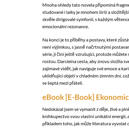
Mnoha ohledy tato novela připomíná fragme
studované i laiky je mnohem širší a složitěj
skvěle dirigovalé symfonii, s každým větenc
emocionální rezonance.
Na konci je to příběhy a postavy, které zůstáv
není výjimkou, s jasně načrtnutými postavam
série, ji činí ještě vzrušující, protože můžete
rostou. Darcieina cesta, aby znovu složila své
zajímavé vidět, jak naviguje své emoce a kari
uklidňující objetí v chladném zimním dni, což
se šeptá mezi přáteli.
eBook [E-Book] Ekonomick
Nedokázal jsem se vymanit z děje, živé a plně
kníhkupectvo svou vlastní unikátní energií, 
příkladem toho, jak může literatura vyvolat 