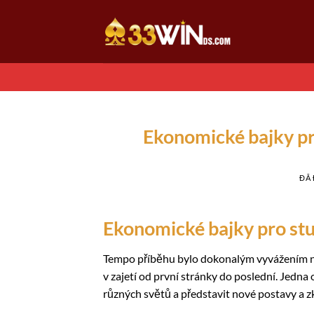
Chuyển
đến
nội
dung
Ekonomické bajky pro
ĐÃ
Ekonomické bajky pro stud
Tempo příběhu bylo dokonalým vyvážením nap
v zajetí od první stránky do poslední. Jedna 
různých světů a představit nové postavy a z