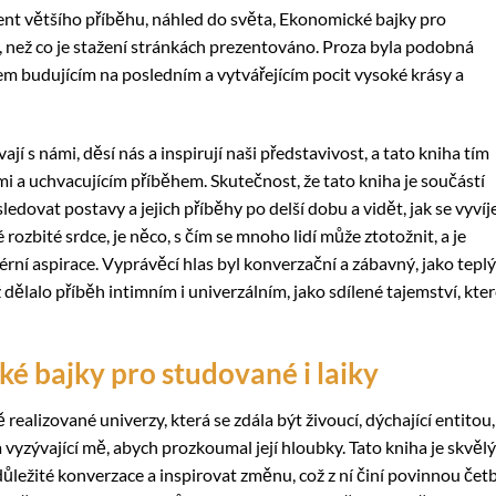
nt většího příběhu, náhled do světa, Ekonomické bajky pro
ší, než co je stažení stránkách prezentováno. Proza byla podobná
em budujícím na posledním a vytvářejícím pocit vysoké krásy a
ají s námi, děsí nás a inspirují naši představivost, a tato kniha tím
i a uchvacujícím příběhem. Skutečnost, že tato kniha je součástí
 sledovat postavy a jejich příběhy po delší dobu a vidět, jak se vyvíje
 rozbité srdce, je něco, s čím se mnoho lidí může ztotožnit, a je
érní aspirace. Vyprávěcí hlas byl konverzační a zábavný, jako teplý
 dělalo příběh intimním i univerzálním, jako sdílené tajemství, kte
é bajky pro studované i laiky
 realizované univerzy, která se zdála být živoucí, dýchající entitou,
a vyzývající mě, abych prozkoumal její hloubky. Tato kniha je skvěl
důležité konverzace a inspirovat změnu, což z ní činí povinnou čet