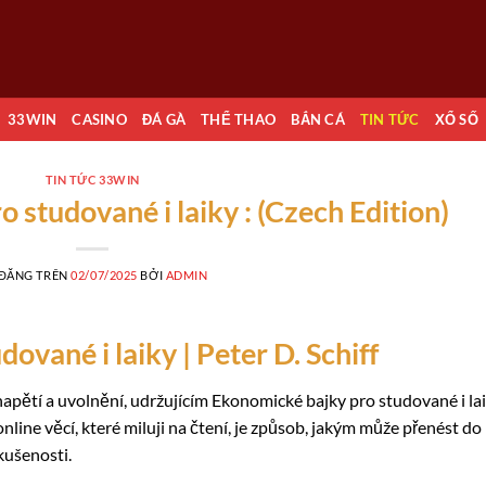
33WIN
CASINO
ĐÁ GÀ
THỂ THAO
BẮN CÁ
TIN TỨC
XỔ SỐ
TIN TỨC 33WIN
 studované i laiky : (Czech Edition)
 ĐĂNG TRÊN
02/07/2025
BỞI
ADMIN
ované i laiky | Peter D. Schiff
ětí a uvolnění, udržujícím Ekonomické bajky pro studované i la
online věcí, které miluji na čtení, je způsob, jakým může přenést do
kušenosti.