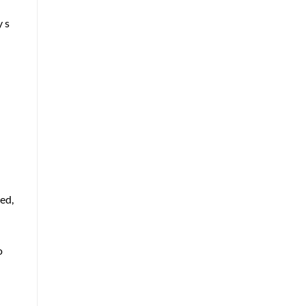
y s
ed,
o