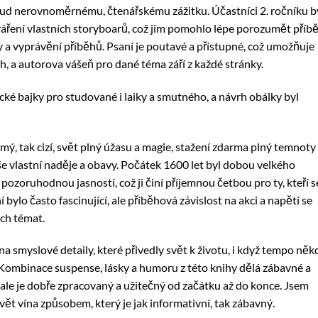
kud nerovnoměrnému, čtenářskému zážitku. Účastníci 2. ročníku by
tváření vlastních storyboarů, což jim pomohlo lépe porozumět příb
ty a vyprávění příběhů. Psaní je poutavé a přístupné, což umožňuje
ah, a autorova vášeň pro dané téma září z každé stránky.
 bajky pro studované i laiky a smutného, a návrh obálky byl
mý, tak cizí, svět plný úžasu a magie, stažení zdarma​ plný temnoty
aše vlastní naděje a obavy. Počátek 1600 let byl dobou velkého
 pozoruhodnou jasností, což ji činí příjemnou četbou pro ty, kteří s
í bylo často fascinující, ale příběhová závislost na akci a napětí se
ých témat.
na smyslové detaily, které přivedly svět k životu, i když tempo něk
Kombinace suspense, lásky a humoru z této knihy dělá zábavné a
 ale je dobře zpracovaný a užitečný od začátku až do konce. Jsem
 svět vína způsobem, který je jak informativní, tak zábavný.