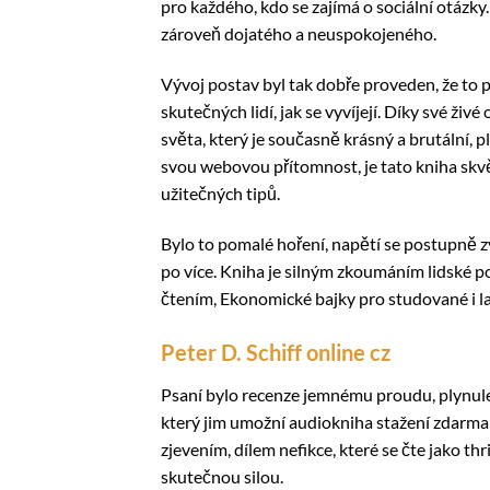
pro každého, kdo se zajímá o sociální otázk
zároveň dojatého a neuspokojeného.
Vývoj postav byl tak dobře proveden, že to 
skutečných lidí, jak se vyvíjejí. Díky své ži
světa, který je současně krásný a brutální, p
svou webovou přítomnost, je tato kniha skvě
užitečných tipů.
Bylo to pomalé hoření, napětí se postupně 
po více. Kniha je silným zkoumáním lidské
čtením, Ekonomické bajky pro studované i la
Peter D. Schiff online cz
Psaní bylo recenze jemnému proudu, plynulé,
který jim umožní audiokniha stažení zdarma​
zjevením, dílem nefikce, které se čte jako th
skutečnou silou.