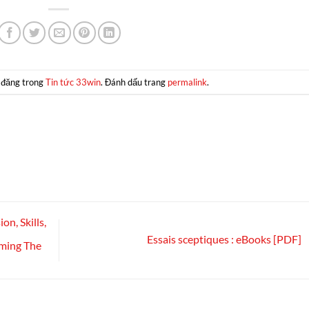
 đăng trong
Tin tức 33win
. Đánh dấu trang
permalink
.
n, Skills,
Essais sceptiques : eBooks [PDF]
oming The