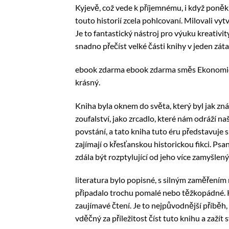
Kyjevě, což vede k příjemnému, i když poně
touto historií zcela pohlcovaní. Milovali vy
Je to fantastický nástroj pro výuku kreativi
snadno přečíst velké části knihy v jeden zát
ebook zdarma ebook zdarma směs Ekonomické
krásný.
Kniha byla oknem do světa, který byl jak zná
zoufalství, jako zrcadlo, které nám odráží n
povstání, a tato kniha tuto éru představuje s
zajímají o křesťanskou historickou fikci. Psan
zdála být rozptylující od jeho více zamyšlen
literatura bylo popisné, s silným zaměřením 
připadalo trochu pomalé nebo těžkopádné. 
zaujímavé čtení. Je to nejpůvodnější příběh,
vděčný za příležitost číst tuto knihu a zažít