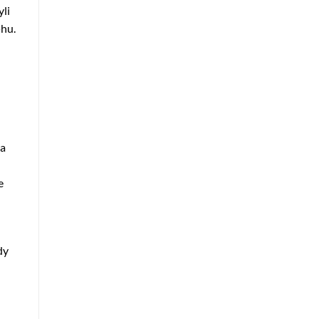
li
ěhu.
 a
e
dy