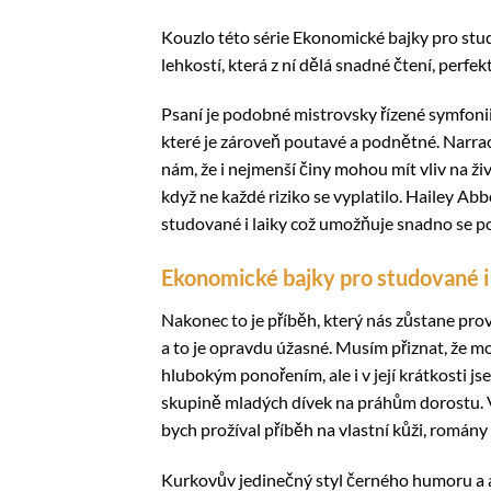
Kouzlo této série Ekonomické bajky pro studo
lehkostí, která z ní dělá snadné čtení, perfekt
Psaní je podobné mistrovsky řízené symfonii
které je zároveň poutavé a podnětné. Narrace
nám, že i nejmenší činy mohou mít vliv na ž
když ne každé riziko se vyplatilo. Hailey Ab
studované i laiky což umožňuje snadno se pon
Ekonomické bajky pro studované i 
Nakonec to je příběh, který nás zůstane prová
a to je opravdu úžasné. Musím přiznat, že 
hlubokým ponořením, ale i v její krátkosti jsem
skupině mladých dívek na práhům dorostu. Vy
bych prožíval příběh na vlastní kůži, romány
Kurkovův jedinečný styl černého humoru a a