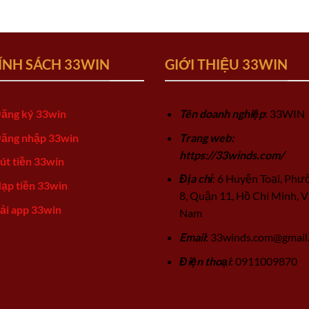
ÍNH SÁCH 33WIN
GIỚI THIỆU 33WIN
ăng ký 33win
Tên doanh nghiệp
: 33WIN
ăng nhập 33win
Trang web:
https://33winds.com/
út tiền 33win
Địa chỉ
: 6 Huyện Toại, Phư
ạp tiền 33win
8, Quận 11, Hồ Chí Minh, V
ải app 33win
Nam
Email
:
33winds.com@gmail
Điện thoại
: 0911009870