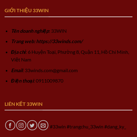
GIỚI THIỆU 33WIN
Tên doanh nghiệp
: 33WIN
Trang web: https://33winds.com/
Địa chỉ
: 6 Huyện Toại, Phường 8, Quận 11, Hồ Chí Minh,
Việt Nam
Email
:
33winds.com@gmail.com
Điện thoại
: 0911009870
LIÊN KẾT 33WIN
#33win #trangchu_33win #dang_ky_