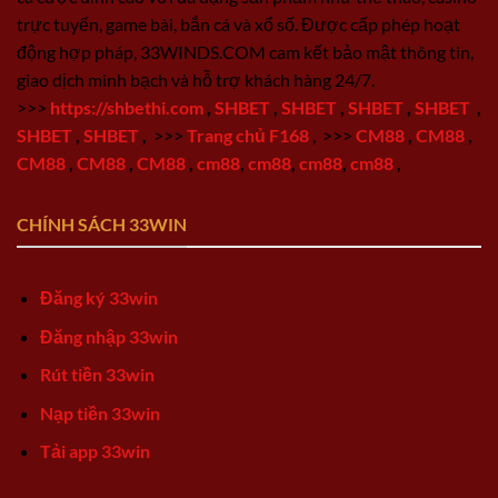
trực tuyến, game bài, bắn cá và xổ số. Được cấp phép hoạt
động hợp pháp, 33WINDS.COM cam kết bảo mật thông tin,
giao dịch minh bạch và hỗ trợ khách hàng 24/7.
>>>
https://shbethi.com
,
SHBET
,
SHBET
,
SHBET
,
SHBET
,
SHBET
,
SHBET
,
>>>
Trang chủ F168
,
>>>
CM88
,
CM88
,
CM88
,
CM88
,
CM88
,
cm88
,
cm88
,
cm88
,
cm88
,
CHÍNH SÁCH 33WIN
Đăng ký 33win
Đăng nhập 33win
Rút tiền 33win
Nạp tiền 33win
Tải app 33win