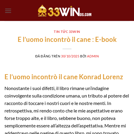
Chuyển
đến
nội
dung
TIN TỨC 33WIN
E l’uomo incontrò il cane : E-book
ĐÃ ĐĂNG TRÊN
30/10/2025
BỞI
ADMIN
E l’uomo incontrò il cane Konrad Lorenz
Nonostante i suoi difetti, il libro rimane un’indagine
coinvolgente sulla condizione umana, un tributo al potere del
racconto di toccare i nostri cuori e le nostre menti. In
retrospettiva, mi rendo conto che le mie aspettative erano
forse troppo alte, e il libro, sebbene buono, non poteva
semplicemente essere all’altezza dell’aspettativa. Mentre mi
addentravo nelle pagine di questo libro, mi sono trovato