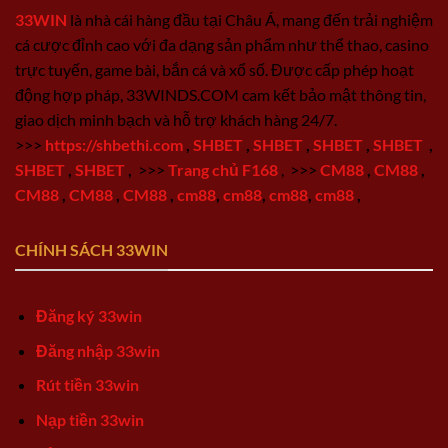
33WIN
là nhà cái hàng đầu tại Châu Á, mang đến trải nghiệm
cá cược đỉnh cao với đa dạng sản phẩm như thể thao, casino
trực tuyến, game bài, bắn cá và xổ số. Được cấp phép hoạt
động hợp pháp, 33WINDS.COM cam kết bảo mật thông tin,
giao dịch minh bạch và hỗ trợ khách hàng 24/7.
>>>
https://shbethi.com
,
SHBET
,
SHBET
,
SHBET
,
SHBET
,
SHBET
,
SHBET
,
>>>
Trang chủ F168
,
>>>
CM88
,
CM88
,
CM88
,
CM88
,
CM88
,
cm88
,
cm88
,
cm88
,
cm88
,
CHÍNH SÁCH 33WIN
Đăng ký 33win
Đăng nhập 33win
Rút tiền 33win
Nạp tiền 33win