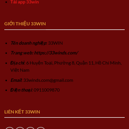
Tải app 33win
GIỚI THIỆU 33WIN
Tên doanh nghiệp
: 33WIN
Trang web: https://33winds.com/
Địa chỉ
: 6 Huyện Toại, Phường 8, Quận 11, Hồ Chí Minh,
Việt Nam
Email
:
33winds.com@gmail.com
Điện thoại
: 0911009870
LIÊN KẾT 33WIN