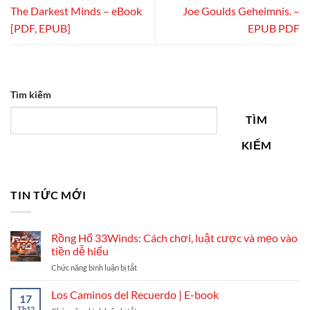
The Darkest Minds – eBook
Joe Goulds Geheimnis. –
[PDF, EPUB]
EPUB PDF
Tìm kiếm
TÌM
KIẾM
TIN TỨC MỚI
Rồng Hổ 33Winds: Cách chơi, luật cược và mẹo vào
tiền dễ hiểu
ở
Chức năng bình luận bị tắt
Rồng
Hổ
Los Caminos del Recuerdo | E-book
17
33Winds:
Th12