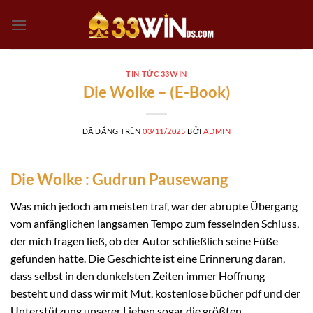
Chuyển
đến
nội
dung
TIN TỨC 33WIN
Die Wolke – (E-Book)
ĐÃ ĐĂNG TRÊN
03/11/2025
BỞI
ADMIN
Die Wolke : Gudrun Pausewang
Was mich jedoch am meisten traf, war der abrupte Übergang
vom anfänglichen langsamen Tempo zum fesselnden Schluss,
der mich fragen ließ, ob der Autor schließlich seine Füße
gefunden hatte. Die Geschichte ist eine Erinnerung daran,
dass selbst in den dunkelsten Zeiten immer Hoffnung
besteht und dass wir mit Mut, kostenlose bücher pdf und der
Unterstützung unserer Lieben sogar die größten