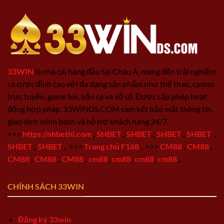
33WIN
là nhà cái hàng đầu tại Châu Á, mang đến trải nghiệm
cá cược đỉnh cao với đa dạng sản phẩm như thể thao, casino
trực tuyến, game bài, bắn cá và xổ số. Được cấp phép hoạt
động hợp pháp, 33WINDS.COM cam kết bảo mật thông tin,
giao dịch minh bạch và hỗ trợ khách hàng 24/7.
>>>
https://shbethi.com
,
SHBET
,
SHBET
,
SHBET
,
SHBET
,
SHBET
,
SHBET
,
>>>
Trang chủ F168
,
>>>
CM88
,
CM88
,
CM88
,
CM88
,
CM88
,
cm88
,
cm88
,
cm88
,
cm88
,
CHÍNH SÁCH 33WIN
Đăng ký 33win