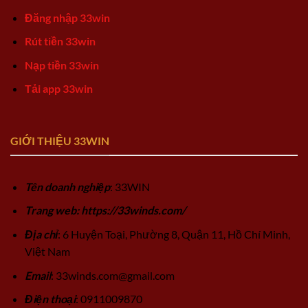
Đăng nhập 33win
Rút tiền 33win
Nạp tiền 33win
Tải app 33win
GIỚI THIỆU 33WIN
Tên doanh nghiệp
: 33WIN
Trang web: https://33winds.com/
Địa chỉ
: 6 Huyện Toại, Phường 8, Quận 11, Hồ Chí Minh,
Việt Nam
Email
:
33winds.com@gmail.com
Điện thoại
: 0911009870