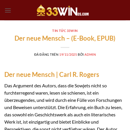
Chuyển
đến
nội
dung
TIN TỨC 33WIN
Der neue Mensch – (E-Book, EPUB)
ĐÃ ĐĂNG TRÊN
19/11/2025
BỞI
ADMIN
Der neue Mensch | Carl R. Rogers
Das Argument des Autors, dass die Sowjets nicht so
furchterregend waren, lesen sie schienen, ist ein
überzeugendes, und wird durch eine Fülle von Forschungen
und Beweisen unterstützt. Die Erfahrung, ein Buch zu lesen,
das sowohl ein Geschichtswerk als auch ein literarisches
Werk ist, ist einzigartig und bietet Einblicke und
Perspektiven, die sonst nicht verfügbar wären. Der Autor