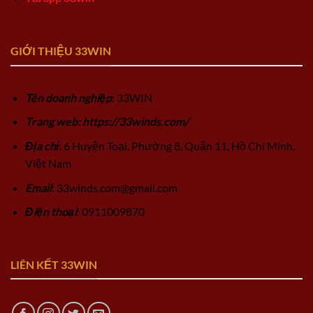
GIỚI THIỆU 33WIN
Tên doanh nghiệp
: 33WIN
Trang web: https://33winds.com/
Địa chỉ
: 6 Huyện Toại, Phường 8, Quận 11, Hồ Chí Minh,
Việt Nam
Email
:
33winds.com@gmail.com
Điện thoại
: 0911009870
LIÊN KẾT 33WIN