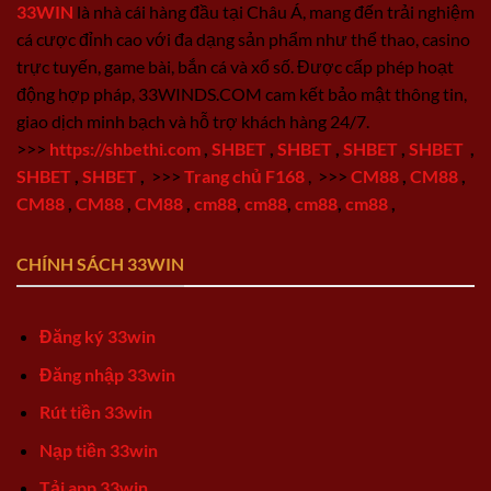
33WIN
là nhà cái hàng đầu tại Châu Á, mang đến trải nghiệm
cá cược đỉnh cao với đa dạng sản phẩm như thể thao, casino
trực tuyến, game bài, bắn cá và xổ số. Được cấp phép hoạt
động hợp pháp, 33WINDS.COM cam kết bảo mật thông tin,
giao dịch minh bạch và hỗ trợ khách hàng 24/7.
>>>
https://shbethi.com
,
SHBET
,
SHBET
,
SHBET
,
SHBET
,
SHBET
,
SHBET
,
>>>
Trang chủ F168
,
>>>
CM88
,
CM88
,
CM88
,
CM88
,
CM88
,
cm88
,
cm88
,
cm88
,
cm88
,
CHÍNH SÁCH 33WIN
Đăng ký 33win
Đăng nhập 33win
Rút tiền 33win
Nạp tiền 33win
Tải app 33win