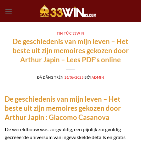
Chuyển
đến
nội
dung
TIN TỨC 33WIN
De geschiedenis van mijn leven – Het
beste uit zijn memoires gekozen door
Arthur Japin – Lees PDF’s online
ĐÃ ĐĂNG TRÊN
16/06/2025
BỞI
ADMIN
De geschiedenis van mijn leven – Het
beste uit zijn memoires gekozen door
Arthur Japin : Giacomo Casanova
De wereldbouw was zorgvuldig, een pijnlijk zorgvuldig
gecreëerde universum van ingewikkelde details en gratis