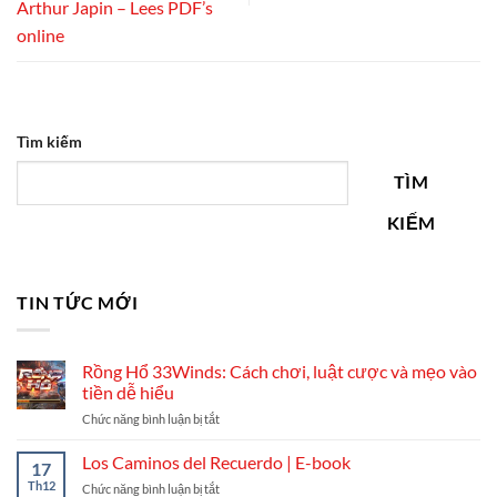
Arthur Japin – Lees PDF’s
online
Tìm kiếm
TÌM
KIẾM
TIN TỨC MỚI
Rồng Hổ 33Winds: Cách chơi, luật cược và mẹo vào
tiền dễ hiểu
ở
Chức năng bình luận bị tắt
Rồng
Hổ
Los Caminos del Recuerdo | E-book
17
33Winds:
Th12
ở
Chức năng bình luận bị tắt
Cách