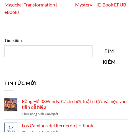
Magickal Transformation |
Mystery – [E-Book EPUB]
eBooks
Tìm kiếm
TÌM
KIẾM
TIN TỨC MỚI
Rồng Hổ 33Winds: Cách chơi, luật cược và mẹo vào
tiền dễ hiểu
ở
Chức năng bình luận bị tắt
Rồng
Hổ
Los Caminos del Recuerdo | E-book
17
33Winds:
Th12