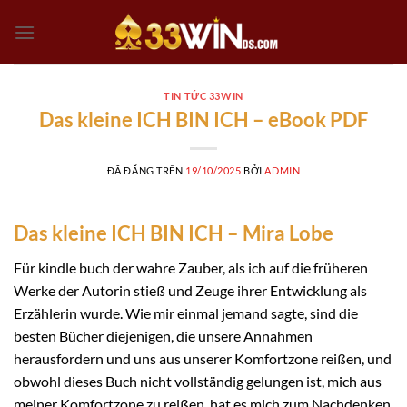
Chuyển
đến
nội
dung
TIN TỨC 33WIN
Das kleine ICH BIN ICH – eBook PDF
ĐÃ ĐĂNG TRÊN
19/10/2025
BỞI
ADMIN
Das kleine ICH BIN ICH – Mira Lobe
Für kindle buch der wahre Zauber, als ich auf die früheren
Werke der Autorin stieß und Zeuge ihrer Entwicklung als
Erzählerin wurde. Wie mir einmal jemand sagte, sind die
besten Bücher diejenigen, die unsere Annahmen
herausfordern und uns aus unserer Komfortzone reißen, und
obwohl dieses Buch nicht vollständig gelungen ist, mich aus
meiner Komfortzone zu reißen, hat es mich zum Nachdenken