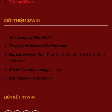
Tải app 33win
GIỚI THIỆU 33WIN
Tên doanh nghiệp
: 33WIN
Trang web: https://33winds.com/
Địa chỉ
: 6 Huyện Toại, Phường 8, Quận 11, Hồ Chí Minh,
Việt Nam
Email
:
33winds.com@gmail.com
Điện thoại
: 0911009870
LIÊN KẾT 33WIN