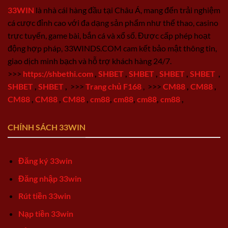
33WIN
là nhà cái hàng đầu tại Châu Á, mang đến trải nghiệm
cá cược đỉnh cao với đa dạng sản phẩm như thể thao, casino
trực tuyến, game bài, bắn cá và xổ số. Được cấp phép hoạt
động hợp pháp, 33WINDS.COM cam kết bảo mật thông tin,
giao dịch minh bạch và hỗ trợ khách hàng 24/7.
>>>
https://shbethi.com
,
SHBET
,
SHBET
,
SHBET
,
SHBET
,
SHBET
,
SHBET
,
>>>
Trang chủ F168
,
>>>
CM88
,
CM88
,
CM88
,
CM88
,
CM88
,
cm88
,
cm88
,
cm88
,
cm88
,
CHÍNH SÁCH 33WIN
Đăng ký 33win
Đăng nhập 33win
Rút tiền 33win
Nạp tiền 33win