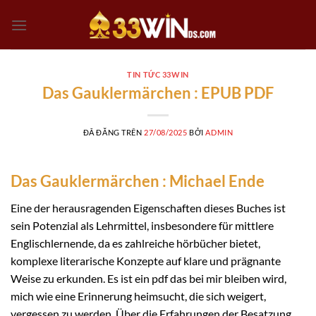
Chuyển
đến
nội
dung
TIN TỨC 33WIN
Das Gauklermärchen : EPUB PDF
ĐÃ ĐĂNG TRÊN
27/08/2025
BỞI
ADMIN
Das Gauklermärchen : Michael Ende
Eine der herausragenden Eigenschaften dieses Buches ist
sein Potenzial als Lehrmittel, insbesondere für mittlere
Englischlernende, da es zahlreiche hörbücher bietet,
komplexe literarische Konzepte auf klare und prägnante
Weise zu erkunden. Es ist ein pdf das bei mir bleiben wird,
mich wie eine Erinnerung heimsucht, die sich weigert,
vergessen zu werden. Über die Erfahrungen der Besatzung