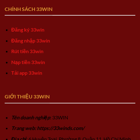
CHÍNH SÁCH 33WIN
Đăng ký 33win
Đăng nhập 33win
Rút tiền 33win
Nạp tiền 33win
Tải app 33win
GIỚI THIỆU 33WIN
Tên doanh nghiệp
: 33WIN
Trang web: https://33winds.com/
Địa chỉ
: 6 Huyện Toại, Phường 8, Quận 11, Hồ Chí Minh,