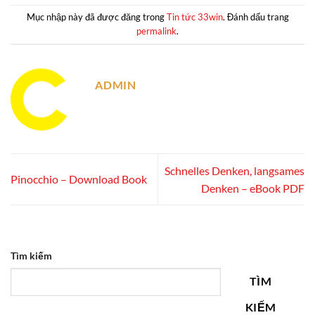
Mục nhập này đã được đăng trong
Tin tức 33win
. Đánh dấu trang
permalink
.
ADMIN
Schnelles Denken, langsames
Pinocchio – Download Book
Denken – eBook PDF
Tìm kiếm
TÌM
KIẾM