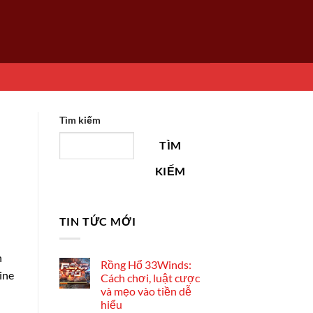
Tìm kiếm
TÌM
KIẾM
TIN TỨC MỚI
n
Rồng Hổ 33Winds:
ine
Cách chơi, luật cược
và mẹo vào tiền dễ
hiểu