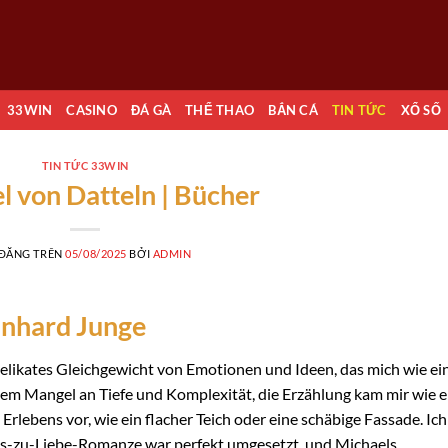
33WIN
CASINO
ĐÁ GÀ
THỂ THAO
BẮN CÁ
TIN TỨC
XỔ SỐ
TIN TỨC 33WIN
l von Datteln | Bücher
 ĐĂNG TRÊN
05/08/2025
BỞI
ADMIN
einhard Junge
delikates Gleichgewicht von Emotionen und Ideen, das mich wie ei
em Mangel an Tiefe und Komplexität, die Erzählung kam mir wie e
rlebens vor, wie ein flacher Teich oder eine schäbige Fassade. Ich
ss-zu-Liebe-Romanze war perfekt umgesetzt, und Michaels