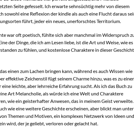
 letzten Seite gefesselt. Ich erwarte sehnsüchtig mehr von diesem
uch sowohl eine Reflexion der kindle als auch eine Flucht daraus se
ungsorten führt, jeder ein neues, unerforschtes Territorium.
te war oft poetisch, fühlte sich aber manchmal im Widerspruch z
ne der Dinge, die ich am Lesen liebe, ist die Art und Weise, wie es
rstanden zu fühlen, und kostenlose Charaktere in dieser Geschich
 das einen zum Lachen bringen kann, während es auch Wissen wie
er effektive Zeichenstil fügt seinem Charme hinzu, was es zu einer
eine leichte, aber lehrreiche Erfahrung sucht. Als ich das Buch zu
 eine Art Melancholie, als würde ich eine Welt und Charaktere
en, wie ein geisterhafter Anwesen, das in meinem Geist verweilte.
ch wie eine weitere Geschichte erscheinen, aber blickt man unter
r von Themen und Motiven, ein komplexes Netzwerk von Ideen un
n wird, der je geliebt, verloren oder gelacht hat.