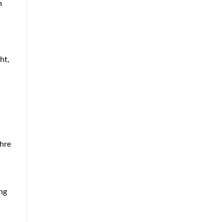
h
ht,
d
Ihre
ung