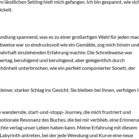
 ländlichen Setting hielt mich gefangen. Ich bin gespannt, wie sic
ckelt.
ndlung spannend, was es zu einer großartigen Wahl für jeden mac
ibweise war so eindrucksvoll wie ein Gemälde, zog mich hinein un
r wahrhaft einziehenden Erfahrung machte. Die Schreibweise war
mertag, beruhigend und beruhigend, aber gelegentlich durch
hönheit unterbrochen, wie ein perfekt componierter Sonett, der
einer, starker Schlag ins Gesicht. Sie bleiben bei Ihnen, verfolgen 
 wandernde, start-und-stopp-Journey, die mich frustriert und
otionale Resonanz des Buches, die bei mir verblieb, eine Erinner
hichte verlag unser Leben haben kann. Meine Erfahrung mit diesem
n Labyrinth antreten, bei der jede Wendung und Kurve eine neue