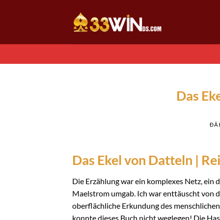
Chuyển
đến
nội
dung
Das Eke
ĐÃ
Das Ekel von Datteln | R
Die Erzählung war ein komplexes Netz, ein 
Maelstrom umgab. Ich war enttäuscht von d
oberflächliche Erkundung des menschlichen E
konnte dieses Buch nicht weglegen! Die Ha