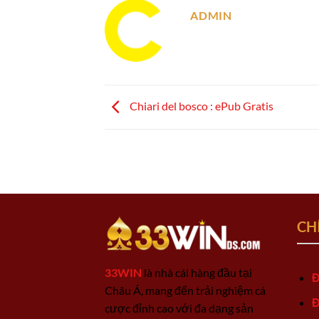
ADMIN
Chiari del bosco : ePub Gratis
CH
33WIN
là nhà cái hàng đầu tại
Đ
Châu Á, mang đến trải nghiệm cá
Đ
cược đỉnh cao với đa dạng sản