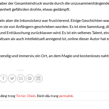
ln aber der Gesamteindruck wurde durch die unzusammenhängend
egenheit gefährden drohte, etwas gedämpft.
eln aber die Inkonsistenz war frustrierend. Einige Geschichten wa
ären sie von Anfängern geschrieben worden. Es ist eine Sammlung, d
nd Enttäuschung zurücklassen wird. Es ist ein seltenes Talent, ei
tsam als auch intellektuell anregend ist, online dieser Autor hat e
 lebendig und immersiv, ein Ort, an dem Magie und kostenloses naht
 đăng trong
Tin tức 33win
. Đánh dấu trang
permalink
.