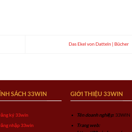
Das Ekel von Datteln | Bücher
ÍNH SÁCH 33WIN
GIỚI THIỆU 33WIN
ăng ký 33win
Tên doanh nghiệp
: 33WIN
ăng nhập 33win
Trang web: