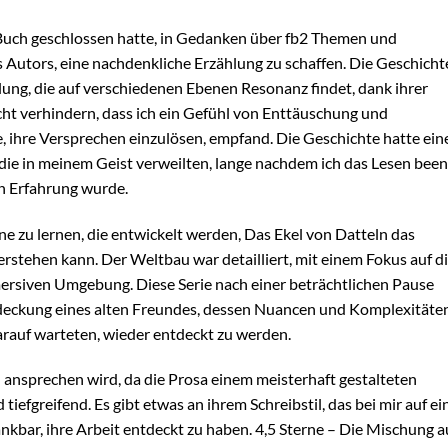
 Buch geschlossen hatte, in Gedanken über fb2 Themen und
es Autors, eine nachdenkliche Erzählung zu schaffen. Die Geschicht
lung, die auf verschiedenen Ebenen Resonanz findet, dank ihrer
cht verhindern, dass ich ein Gefühl von Enttäuschung und
, ihre Versprechen einzulösen, empfand. Die Geschichte hatte ein
 die in meinem Geist verweilten, lange nachdem ich das Lesen bee
en Erfahrung wurde.
line zu lernen, die entwickelt werden, Das Ekel von Datteln das
rstehen kann. Der Weltbau war detailliert, mit einem Fokus auf d
mmersiven Umgebung. Diese Serie nach einer beträchtlichen Pause
deckung eines alten Freundes, dessen Nuancen und Komplexitäte
arauf warteten, wieder entdeckt zu werden.
ion ansprechen wird, da die Prosa einem meisterhaft gestalteten
iefgreifend. Es gibt etwas an ihrem Schreibstil, das bei mir auf ei
ankbar, ihre Arbeit entdeckt zu haben. 4,5 Sterne – Die Mischung a