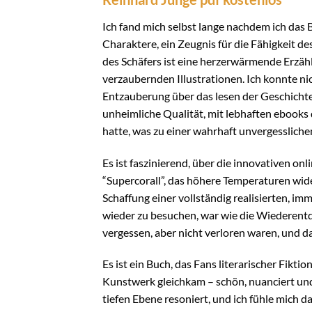
Ich fand mich selbst lange nachdem ich das
Charaktere, ein Zeugnis für die Fähigkeit d
des Schäfers ist eine herzerwärmende Erzäh
verzaubernden Illustrationen. Ich konnte ni
Entzauberung über das lesen der Geschichte
unheimliche Qualität, mit lebhaften ebooks
hatte, was zu einer wahrhaft unvergesslich
Es ist faszinierend, über die innovativen on
“Supercorall”, das höhere Temperaturen wide
Schaffung einer vollständig realisierten, i
wieder zu besuchen, war wie die Wiederent
vergessen, aber nicht verloren waren, und d
Es ist ein Buch, das Fans literarischer Fikt
Kunstwerk gleichkam – schön, nuanciert und t
tiefen Ebene resoniert, und ich fühle mich d