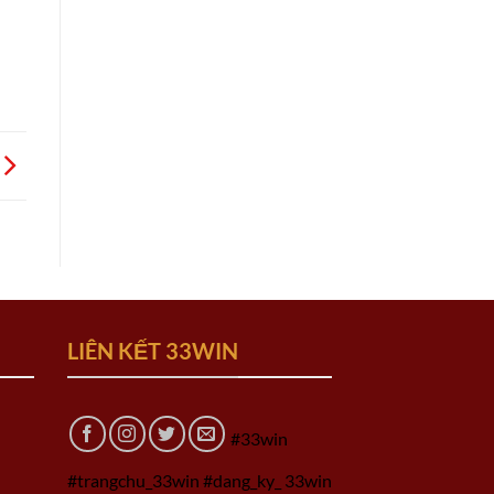
LIÊN KẾT 33WIN
#33win
#trangchu_33win #dang_ky_ 33win