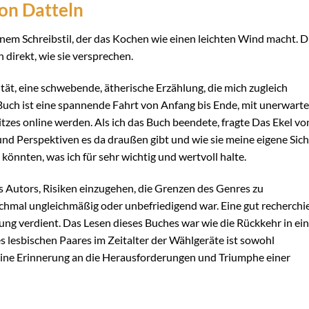
on Datteln
inem Schreibstil, der das Kochen wie einen leichten Wind macht. D
 direkt, wie sie versprechen.
tät, eine schwebende, ätherische Erzählung, die mich zugleich
s Buch ist eine spannende Fahrt von Anfang bis Ende, mit unerwart
tzes online werden. Als ich das Buch beendete, fragte Das Ekel vo
nd Perspektiven es da draußen gibt und wie sie meine eigene Sich
 könnten, was ich für sehr wichtig und wertvoll halte.
s Autors, Risiken einzugehen, die Grenzen des Genres zu
hmal ungleichmäßig oder unbefriedigend war. Eine gut recherchi
ung verdient. Das Lesen dieses Buches war wie die Rückkehr in ei
es lesbischen Paares im Zeitalter der Wählgeräte ist sowohl
 eine Erinnerung an die Herausforderungen und Triumphe einer