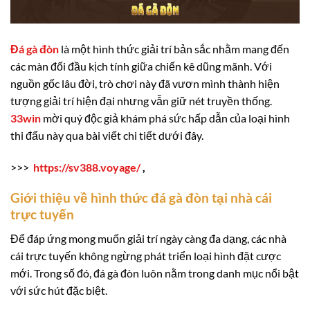
Đá gà đòn
là một hình thức giải trí bản sắc nhằm mang đến
các màn đối đầu kịch tính giữa chiến kê dũng mãnh. Với
nguồn gốc lâu đời, trò chơi này đã vươn mình thành hiện
tượng giải trí hiện đại nhưng vẫn giữ nét truyền thống.
33win
mời quý độc giả khám phá sức hấp dẫn của loại hình
thi đấu này qua bài viết chi tiết dưới đây.
>>>
https://sv388.voyage/
,
Giới thiệu về hình thức đá gà đòn tại nhà cái
trực tuyến
Để đáp ứng mong muốn giải trí ngày càng đa dạng, các nhà
cái trực tuyến không ngừng phát triển loại hình đặt cược
mới. Trong số đó, đá gà đòn luôn nằm trong danh mục nổi bật
với sức hút đặc biệt.