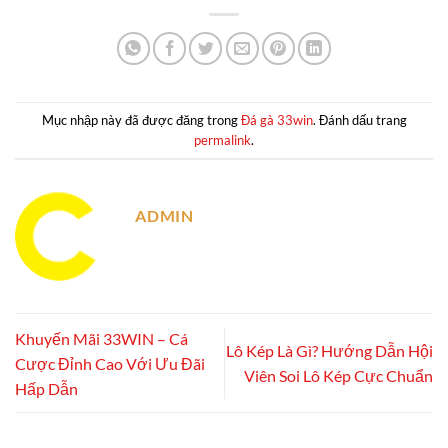
Mục nhập này đã được đăng trong
Đá gà 33win
. Đánh dấu trang
permalink
.
ADMIN
Khuyến Mãi 33WIN – Cá
Lô Kép Là Gì? Hướng Dẫn Hội
Cược Đỉnh Cao Với Ưu Đãi
Viên Soi Lô Kép Cực Chuẩn
Hấp Dẫn