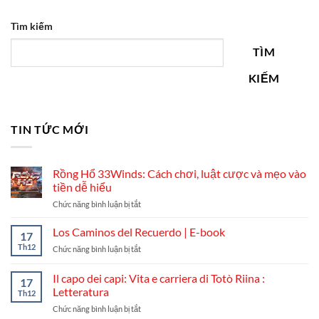
Tìm kiếm
TÌM
KIẾM
TIN TỨC MỚI
Rồng Hổ 33Winds: Cách chơi, luật cược và mẹo vào
tiền dễ hiểu
ở
Chức năng bình luận bị tắt
Rồng
Hổ
Los Caminos del Recuerdo | E-book
17
33Winds:
Th12
ở
Chức năng bình luận bị tắt
Cách
Los
chơi,
Caminos
Il capo dei capi: Vita e carriera di Totò Riina :
luật
17
del
cược
Letteratura
Th12
Recuerdo
và
ở
Chức năng bình luận bị tắt
|
mẹo