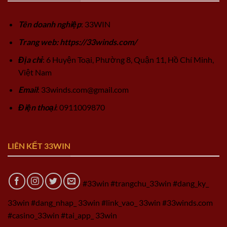
Tên doanh nghiệp
: 33WIN
Trang web: https://33winds.com/
Địa chỉ
: 6 Huyện Toại, Phường 8, Quận 11, Hồ Chí Minh,
Việt Nam
Email
:
33winds.com@gmail.com
Điện thoại
: 0911009870
LIÊN KẾT 33WIN
#33win #trangchu_33win #dang_ky_
33win #dang_nhap_ 33win #link_vao_ 33win #33winds.com
#casino_33win #tai_app_ 33win