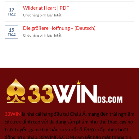
Il
E-
vào
capo
book
Wilder at Heart | PDF
tiền
17
dei
dễ
Th12
ở
Chức năng bình luận bị tắt
capi:
hiểu
Wilder
Vita
at
Die größere Hoffnung – (Deutsch)
e
15
Heart
carriera
Th12
ở
Chức năng bình luận bị tắt
|
di
Die
PDF
Totò
größere
Riina
Hoffnung
:
–
Letteratura
(Deutsch)
33WIN
là nhà cái hàng đầu tại Châu Á, mang đến trải nghiệm
cá cược đỉnh cao với đa dạng sản phẩm như thể thao, casino
trực tuyến, game bài, bắn cá và xổ số. Được cấp phép hoạt
động hợp pháp, 33WINDS.COM cam kết bảo mật thông tin,