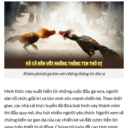
Khám phá đá gà đòn với những thông tin thú vị
Hình thức này xuất hiện từ những cuộc đấu gà xưa, người
dân tổ chức giải trí và tôn vinh sức mạnh chiến kê. Theo thời
gian, các nhà cái trực tuyến đã đưa loại hình này thành môn
thi đấu quy mô, thu hút nhiều người yêu thích. Người xem sẽ
chứng kiến sự gan dạ của các chiến kê và đặt cược tiện lợi
ngay trên thiết bị di động. Chúng tôi luôn đề cao tính minh