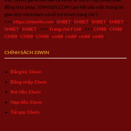
động hợp pháp, 33WINDS.COM cam kết bảo mật thông tin,
giao dịch minh bạch và hỗ trợ khách hàng 24/7.
>>>
https://shbethi.com
,
SHBET
,
SHBET
,
SHBET
,
SHBET
,
SHBET
,
SHBET
,
>>>
Trang chủ F168
,
>>>
CM88
,
CM88
,
CM88
,
CM88
,
CM88
,
cm88
,
cm88
,
cm88
,
cm88
,
CHÍNH SÁCH 33WIN
Đăng ký 33win
Đăng nhập 33win
Rút tiền 33win
Nạp tiền 33win
Tải app 33win