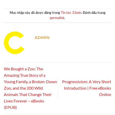
Mục nhập này đã được đăng trong
Tin tức 33win
. Đánh dấu trang
permalink
.
ADMIN
We Bought a Zoo: The
Amazing True Story of a
Young Family, a Broken-Down
Progressivism: A Very Short
Zoo, and the 200 Wild
Introduction | Free eBooks
Animals That Change Their
Online
Lives Forever – eBooks
(EPUB)