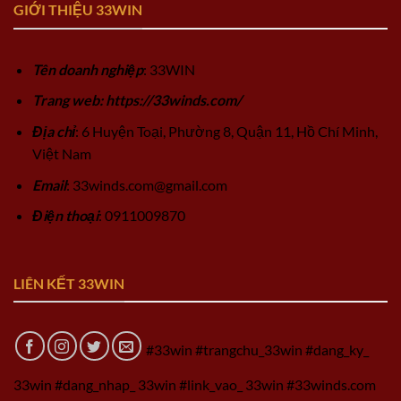
GIỚI THIỆU 33WIN
Tên doanh nghiệp
: 33WIN
Trang web: https://33winds.com/
Địa chỉ
: 6 Huyện Toại, Phường 8, Quận 11, Hồ Chí Minh,
Việt Nam
Email
:
33winds.com@gmail.com
Điện thoại
: 0911009870
LIÊN KẾT 33WIN
#33win #trangchu_33win #dang_ky_
33win #dang_nhap_ 33win #link_vao_ 33win #33winds.com