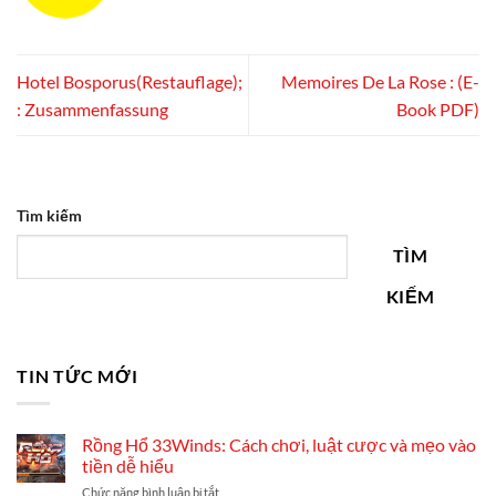
Hotel Bosporus(Restauflage);
Memoires De La Rose : (E-
: Zusammenfassung
Book PDF)
Tìm kiếm
TÌM
KIẾM
TIN TỨC MỚI
Rồng Hổ 33Winds: Cách chơi, luật cược và mẹo vào
tiền dễ hiểu
ở
Chức năng bình luận bị tắt