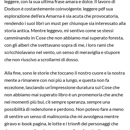
leggere, con la sua ultima frase amara e dolce. Il lavoro di
Dodson è costantemente coinvolgente. leggere pdf sua
esplorazione dell’era Amarna è sia acuta che provocatoria,
rendendo i suoi libri un must per chiunque sia interessato alla
storia antica. Mentre leggevo, mi sentivo come se stessi
camminando in Cose che non abbiamo mai superato foresta,
con gli alberi che svettavano sopra di me, i loro rami che
scricchiolavano nel vento, un senso di meraviglia e stupore
che non riuscivo a scrollarmi di dosso.
Alla fine, sono le storie che toccano il nostro cuore e la nostra
mente a rimanere con noi più a lungo, e questa non fa
eccezione, lasciando un’impressione duratura sul Cose che
non abbiamo mai superato libro è un promemoria che anche
nei momenti più bui, c’è sempre speranza, sempre una
possibilità di redenzione e perdono. Non potevo fare a meno
di sentire un senso di malinconia che mi avvolgeva mentre
giravo e-book pagina, le lotte e i trionfi dei personaggi che