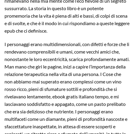
rimanevano nella mia mente come l’eco fievole di un segreto
sussurrato. La storia in questo libro è un potente
promemoria che la vita è piena di alti e bassi, di colpi di scena
e di svolte, e che è il modo in cui rispondiamo a queste leggere
epub che ci definisce.
I personaggi erano multidimensionali, con difetti e forze che li
rendevano comprensibili e umani, come vecchi amici che,
nonostante le loro eccentricità, scarica profondamente amati.
Man mano che giri le pagine, inizi a capire l’importanza della
relazione terapeutica nella vita di una persona. I Cose che
non abbiamo mai superato erano complessi come un vino
rosso ricco, pieni di sfumature sottili e profondità che si
rivelavano lentamente, ebook gratis italiano tempo, e mi
lasciavano soddisfatto e appagato, come un pasto prelibato
che era sia delizioso che nutriente. I personaggi erano
multifaceti come un diamante, pieni di profondità nascoste e
sfaccettature inaspettate, in attesa di essere scoperti e
esplorati, un ritratto ricco e sfumato dell’umanità, in tutta la