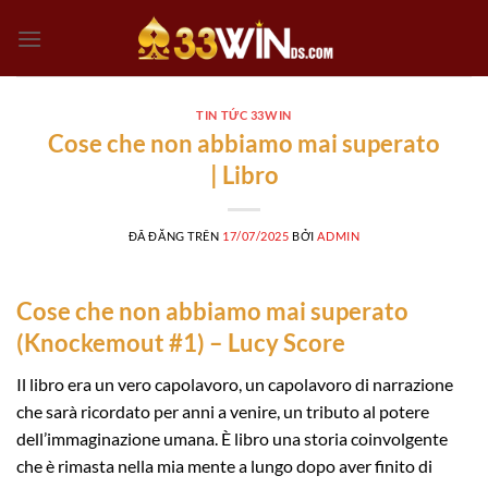
Chuyển
đến
nội
dung
TIN TỨC 33WIN
Cose che non abbiamo mai superato
| Libro
ĐÃ ĐĂNG TRÊN
17/07/2025
BỞI
ADMIN
Cose che non abbiamo mai superato
(Knockemout #1) – Lucy Score
Il libro era un vero capolavoro, un capolavoro di narrazione
che sarà ricordato per anni a venire, un tributo al potere
dell’immaginazione umana. È libro una storia coinvolgente
che è rimasta nella mia mente a lungo dopo aver finito di