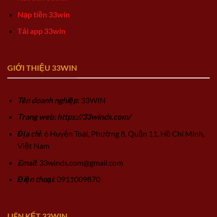
Nạp tiền 33win
Tải app 33win
GIỚI THIỆU 33WIN
Tên doanh nghiệp
: 33WIN
Trang web: https://33winds.com/
Địa chỉ
: 6 Huyện Toại, Phường 8, Quận 11, Hồ Chí Minh,
Việt Nam
Email
:
33winds.com@gmail.com
Điện thoại
: 0911009870
LIÊN KẾT 33WIN