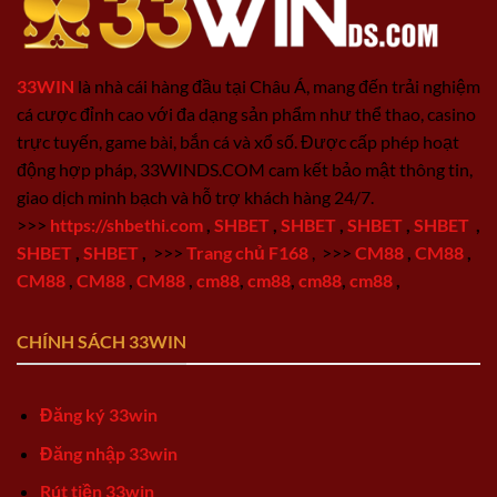
33WIN
là nhà cái hàng đầu tại Châu Á, mang đến trải nghiệm
cá cược đỉnh cao với đa dạng sản phẩm như thể thao, casino
trực tuyến, game bài, bắn cá và xổ số. Được cấp phép hoạt
động hợp pháp, 33WINDS.COM cam kết bảo mật thông tin,
giao dịch minh bạch và hỗ trợ khách hàng 24/7.
>>>
https://shbethi.com
,
SHBET
,
SHBET
,
SHBET
,
SHBET
,
SHBET
,
SHBET
,
>>>
Trang chủ F168
,
>>>
CM88
,
CM88
,
CM88
,
CM88
,
CM88
,
cm88
,
cm88
,
cm88
,
cm88
,
CHÍNH SÁCH 33WIN
Đăng ký 33win
Đăng nhập 33win
Rút tiền 33win