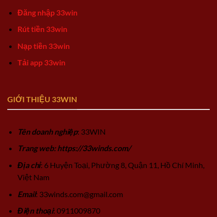
Đăng nhập 33win
Rút tiền 33win
Nạp tiền 33win
Tải app 33win
GIỚI THIỆU 33WIN
Tên doanh nghiệp
: 33WIN
Trang web: https://33winds.com/
Địa chỉ
: 6 Huyện Toại, Phường 8, Quận 11, Hồ Chí Minh,
Việt Nam
Email
:
33winds.com@gmail.com
Điện thoại
: 0911009870