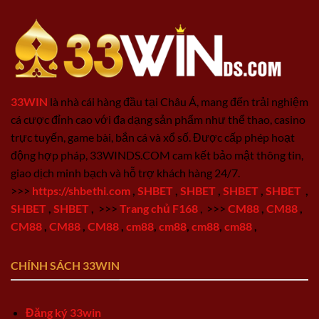
33WIN
là nhà cái hàng đầu tại Châu Á, mang đến trải nghiệm
cá cược đỉnh cao với đa dạng sản phẩm như thể thao, casino
trực tuyến, game bài, bắn cá và xổ số. Được cấp phép hoạt
động hợp pháp, 33WINDS.COM cam kết bảo mật thông tin,
giao dịch minh bạch và hỗ trợ khách hàng 24/7.
>>>
https://shbethi.com
,
SHBET
,
SHBET
,
SHBET
,
SHBET
,
SHBET
,
SHBET
,
>>>
Trang chủ F168
,
>>>
CM88
,
CM88
,
CM88
,
CM88
,
CM88
,
cm88
,
cm88
,
cm88
,
cm88
,
CHÍNH SÁCH 33WIN
Đăng ký 33win