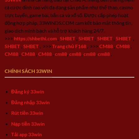
cá cược đỉnh cao với đa dạng sản phẩm như thể thao, casino
trực tuyến, game bài, bắn cá và xổ số. Được cấp phép hoạt
động hợp pháp, 33WINDS.COM cam kết bảo mật thông tin,
giao dịch minh bạch và hỗ trợ khách hàng 24/7.
>>>
https://shbethi.com
,
SHBET
,
SHBET
,
SHBET
,
SHBET
,
SHBET
,
SHBET
,
>>>
Trang chủ F168
,
>>>
CM88
,
CM88
,
CM88
,
CM88
,
CM88
,
cm88
,
cm88
,
cm88
,
cm88
,
CHÍNH SÁCH 33WIN
Đăng ký 33win
Đăng nhập 33win
Rút tiền 33win
Nạp tiền 33win
Tải app 33win