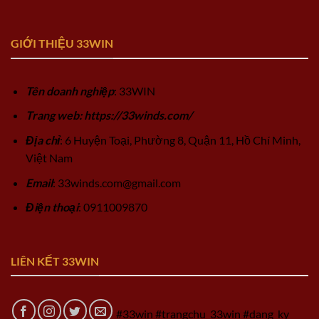
GIỚI THIỆU 33WIN
Tên doanh nghiệp
: 33WIN
Trang web: https://33winds.com/
Địa chỉ
: 6 Huyện Toại, Phường 8, Quận 11, Hồ Chí Minh,
Việt Nam
Email
:
33winds.com@gmail.com
Điện thoại
: 0911009870
LIÊN KẾT 33WIN
#33win #trangchu_33win #dang_ky_