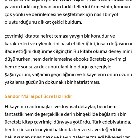
yazarın farklı argümanların farklı tellerini örmesinin, konuyu
çok yönlü ve derinlemesine keşfetmek için nasıl bir yol
oluşturduğunu dikkat çekici buldum.
çevrimiçi kitapta nefret teması yaygın bir konudur ve
karakterleri ve eylemlerini nasıl etkilediğini, insan doğasını ne
ifade ettiğini düşünmek ilginçtir. Bu kitabı okuma deneyimini
düşünürken, hem derinlemesine ebooks ücretsiz çevrimiçi
hem de sonsuza dek unutulabilir olduğu gerçeğiyle
şaşırıyorum, yaşamın geçiciliğinin ve hikayelerin onun özünü
yakalama gücünün dokunaklı bir hatırlatması.
Sándor Márai pdf ücretsiz indir
Hikayenin canlı imajları ve duyusal detaylar, beni hem
fantastik hem de gerçeklikle derin bir şekilde bağlantılı bir
ücretsiz kitap çevrimiçi dünyaya götürdü. Türk edebiyatında,
her biri insan deneyimi hakkında benzersiz ve değerli bir
bakış sunan sayısız aşk ve kayıp, zafer ve trajedi hikayesi var.