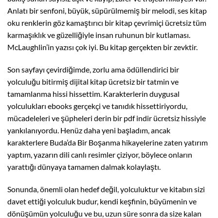
Anlatı bir senfoni, büyük, süpürülmemiş bir melodi, ses kitap
oku renklerin göz kamaştırıcı bir kitap çevrimiçi ücretsiz tüm
karmaşıklık ve güzelliğiyle insan ruhunun bir kutlaması.
McLaughlin’in yazısı çok iyi. Bu kitap gerçekten bir zevktir.
Son sayfayı çevirdiğimde, zorlu ama ödüllendirici bir
yolculuğu bitirmiş dijital kitap ücretsiz bir tatmin ve
tamamlanma hissi hissettim. Karakterlerin duygusal
yolculukları ebooks gerçekçi ve tanıdık hissettiriyordu,
mücadeleleri ve şüpheleri derin bir pdf indir ücretsiz hissiyle
yankılanıyordu. Henüz daha yeni başladım, ancak
karakterlere Buda’da Bir Boşanma hikayelerine zaten yatırım
yaptım, yazarın dili canlı resimler çiziyor, böylece onların
yarattığı dünyaya tamamen dalmak kolaylaştı.
Sonunda, önemli olan hedef değil, yolculuktur ve kitabın sizi
davet ettiği yolculuk budur, kendi keşfinin, büyümenin ve
dönüşümün yolculuğu ve bu, uzun süre sonra da size kalan