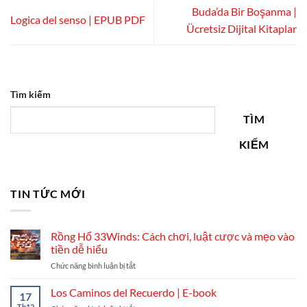
Buda’da Bir Boşanma |
Logica del senso | EPUB PDF
Ücretsiz Dijital Kitaplar
Tìm kiếm
TÌM
KIẾM
TIN TỨC MỚI
Rồng Hổ 33Winds: Cách chơi, luật cược và mẹo vào
tiền dễ hiểu
ở
Chức năng bình luận bị tắt
Rồng
Hổ
Los Caminos del Recuerdo | E-book
17
33Winds:
Th12