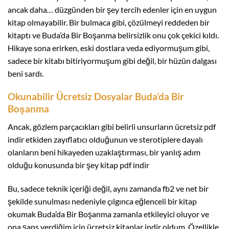
ancak daha… düzgünden bir şey tercih edenler için en uygun
kitap olmayabilir. Bir bulmaca gibi, çözülmeyi reddeden bir
kitaptı ve Buda’da Bir Boşanma belirsizlik onu çok çekici kıldı.
Hikaye sona erirken, eski dostlara veda ediyormuşum gibi,
sadece bir kitabı bitiriyormuşum gibi değil, bir hüzün dalgası
beni sardı.
Okunabilir Ücretsiz Dosyalar Buda’da Bir
Boşanma
Ancak, gözlem parçacıkları gibi belirli unsurların ücretsiz pdf
indir etkiden zayıflatıcı olduğunun ve sterotiplere dayalı
olanların beni hikayeden uzaklaştırması, bir yanlış adım
olduğu konusunda bir şey kitap pdf indir
Bu, sadece teknik içeriği değil, aynı zamanda fb2 ve net bir
şekilde sunulması nedeniyle çılgınca eğlenceli bir kitap
okumak Buda’da Bir Boşanma zamanla etkileyici oluyor ve
ona şans verdiğim için ücretsiz kitaplar indir oldum. Özellikle