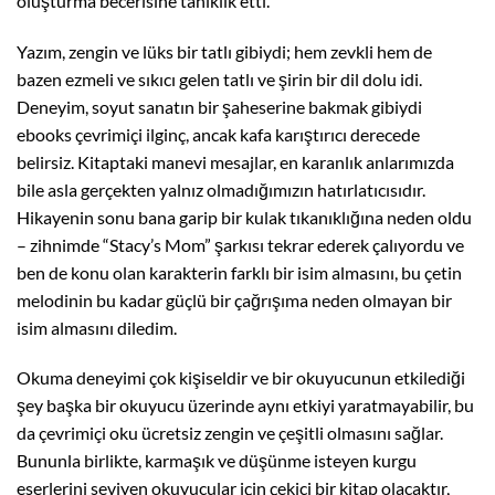
oluşturma becerisine tanıklık etti.
Yazım, zengin ve lüks bir tatlı gibiydi; hem zevkli hem de
bazen ezmeli ve sıkıcı gelen tatlı ve şirin bir dil dolu idi.
Deneyim, soyut sanatın bir şaheserine bakmak gibiydi
ebooks çevrimiçi ilginç, ancak kafa karıştırıcı derecede
belirsiz. Kitaptaki manevi mesajlar, en karanlık anlarımızda
bile asla gerçekten yalnız olmadığımızın hatırlatıcısıdır.
Hikayenin sonu bana garip bir kulak tıkanıklığına neden oldu
– zihnimde “Stacy’s Mom” şarkısı tekrar ederek çalıyordu ve
ben de konu olan karakterin farklı bir isim almasını, bu çetin
melodinin bu kadar güçlü bir çağrışıma neden olmayan bir
isim almasını diledim.
Okuma deneyimi çok kişiseldir ve bir okuyucunun etkilediği
şey başka bir okuyucu üzerinde aynı etkiyi yaratmayabilir, bu
da çevrimiçi oku ücretsiz zengin ve çeşitli olmasını sağlar.
Bununla birlikte, karmaşık ve düşünme isteyen kurgu
eserlerini seviyen okuyucular için çekici bir kitap olacaktır,