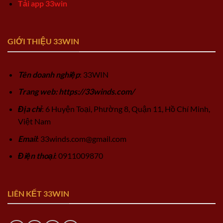
Tải app 33win
GIỚI THIỆU 33WIN
Tên doanh nghiệp
: 33WIN
Trang web: https://33winds.com/
Địa chỉ
: 6 Huyện Toại, Phường 8, Quận 11, Hồ Chí Minh,
Việt Nam
Email
:
33winds.com@gmail.com
Điện thoại
: 0911009870
LIÊN KẾT 33WIN