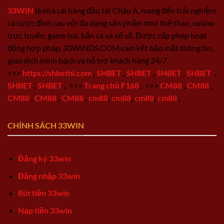
33WIN
là nhà cái hàng đầu tại Châu Á, mang đến trải nghiệm
cá cược đỉnh cao với đa dạng sản phẩm như thể thao, casino
trực tuyến, game bài, bắn cá và xổ số. Được cấp phép hoạt
động hợp pháp, 33WINDS.COM cam kết bảo mật thông tin,
giao dịch minh bạch và hỗ trợ khách hàng 24/7.
>>>
https://shbethi.com
,
SHBET
,
SHBET
,
SHBET
,
SHBET
,
SHBET
,
SHBET
,
>>>
Trang chủ F168
,
>>>
CM88
,
CM88
,
CM88
,
CM88
,
CM88
,
cm88
,
cm88
,
cm88
,
cm88
,
CHÍNH SÁCH 33WIN
Đăng ký 33win
Đăng nhập 33win
Rút tiền 33win
Nạp tiền 33win