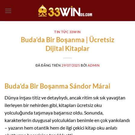
Chuyển
đến
nội
dung
TIN TỨC 33WIN
Buda’da Bir Boşanma | Ücretsiz
Dijital Kitaplar
ĐÃ ĐĂNG TRÊN
29/07/2025
BỞI
ADMIN
Buda’da Bir Boşanma Sándor Márai
Dünya inşası titiz ve detaylıydı, ancak ritim sık sık yavaştan
ilerleyen bir nehirden gibi, kitapları ücretsiz oku
yolculuğunda taşımaya başarısız oldu. Sonunda,
karakterlerin duygusal yolculukları benimle en çok yankılandı
– yazarın hem otantik hem de ilgi çekici kitap oku anlatı