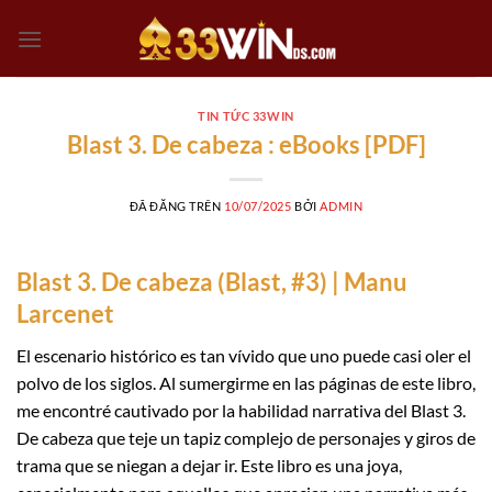
Chuyển
đến
nội
dung
TIN TỨC 33WIN
Blast 3. De cabeza : eBooks [PDF]
ĐÃ ĐĂNG TRÊN
10/07/2025
BỞI
ADMIN
Blast 3. De cabeza (Blast, #3) | Manu
Larcenet
El escenario histórico es tan vívido que uno puede casi oler el
polvo de los siglos. Al sumergirme en las páginas de este libro,
me encontré cautivado por la habilidad narrativa del Blast 3.
De cabeza que teje un tapiz complejo de personajes y giros de
trama que se niegan a dejar ir. Este libro es una joya,