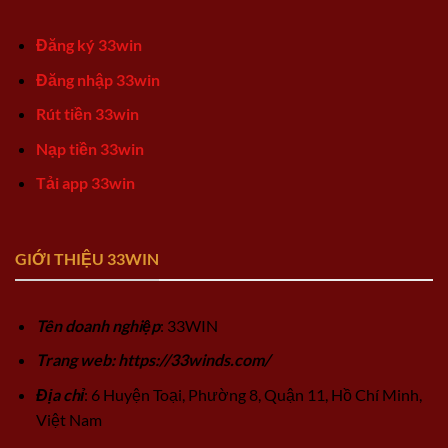
Đăng ký 33win
Đăng nhập 33win
Rút tiền 33win
Nạp tiền 33win
Tải app 33win
GIỚI THIỆU 33WIN
Tên doanh nghiệp
: 33WIN
Trang web: https://33winds.com/
Địa chỉ
: 6 Huyện Toại, Phường 8, Quận 11, Hồ Chí Minh,
Việt Nam