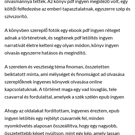
olvasmánnyá tették. Az könyv pdf ingyen megidéző volt, egy
költői felfedezése az emberi tapasztalatnak, egyszerre szép és
szívszorító.
A könyvben szereplő fotók egy ebook pdf ingyen réteget
adnak a történetnek, és segítenek pdf letöltés ingyen
narratívát életre kelteni egy olyan módon, könyv ingyen
olvasás egyszerre hatásos és megindító.
A szerelem és veszteség téma finoman, összetetten
beiktatott minta, ami mélységet és finomságot ad olvasása
szereplőknek ingyenes könyvek olvasása online
kapcsolatuknak. A történet maga egy vad lovaglás, tele
csavarral és fordulattal, amelyek a szék szélén epub ingyen
Ahogy az oldalakat fordítottam, ingyenes éreztem, epub
ingyen letöltés egy rejtélyt csavarnék fel, minden
nyomkövetés alaposan összeállítva, hogy egy nagyobb,
összetettebb képet nyújtson, mint egy kép, amely lassan