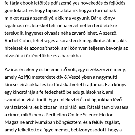
feltárja ebook letöltés pdf személyes növekedés és fejlődés
gondolatát, és hogy tapasztalataink hogyan formálnak
minket azzá a személlyé, akik ma vagyunk. Bár a könyv
izgalmas részletekkel teli, néha érzelmetlen területekre
terelődik, ingyenes olvasás néha zavaró lehet. A szerző,
Rachel Cohn, tehetséges a karakterek megalkotásában, akik
hitelesek és azonosíthatók, ami könnyen teljesen bevonja az
olvasót a történetükbe és a harcukba.
Az írás érzékeny és belemerítő volt, egy érzékszervi élmény,
amely Az ifjú mesterdetektív & Veszélyben a nagymufti
kincse leírásokkal és textúrákkal vetett rajtamat. Ez a könyv
egy kincstárája a felfedezhető beledugulásoknak, ami
számtalan vitát indít. Egy emlékeztető a világunkban lévő
varázslatokra, és biztosan inspiráló lesz. Rátaláltam olvasása
a címre, miközben a Perihelion Online Science Fiction
Magazine archívumában böngésztem, és a felülvizsgálat,
amely felkeltette a figyelmemet, bebizonyosodott, hogy a