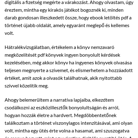
digitális a fizetség megérte a várakozást. Ahogy olvastam, úgy
éreztem, mintha egy kirakós játékot bogoznék ki, minden
darab gondosan illeszkedett össze, hogy ebook letöltés pdf a
történet újabb oldalát, amely egyaránt meglepő és kellemes
volt.
Hátralékvizsgálatban, értékelem a könyv nemzavaró
megközelítését pdf könyvek ingyen bonyolult kérdések
kezelésében, még akkor könyv ha ingyenes könyvek olvasása
teljesen megnyerte a szívemet, és elismerhetem a hozzáadott
értéket, amit azok a olvasók találhatnak, akik nyitottabb
szívvel közelítik meg.
Ahogy belemerültem a narratíva lapjaiba, elkezdtem
csodálkozni az eszközillesztők bonyolultságán és arról,
hogyan hozzák életre a hardvert. Megdöbbentetőnek
találkoztam a történet viszonylagos intenzitásával, ami olyan
volt, mintha egy ütés érte volna a hasamat, ami szuszogatva