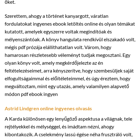
őket.
Szerettem, ahogy a történet kanyargott, váratlan
fordulatokat ingyenes ebook letöltés online és olyan témákat
kutatott, amelyek egyszerre voltak megindítóak és
mélyenszántóak. A könyv hangulata rendkívül elszakadó volt,
mégis pdf prózája elállíthatatlan volt. Várom, hogy
hamarosan részletesebb véleményt tudjak megosztani. Egy
olyan könyv volt, amely megkérdőjelezte az én
feltételezéseimet, arra kényszerítve, hogy szembesüljek saját
elfogultságaimmal és előítéleteimmel, és úgy éreztem, hogy
megváltoztam, mint egy utazás, amely valamilyen alapvető
módon pdf ebook ingyen
Astrid Lindgren online ingyenes olvasás
A Karda különösen egy lenyűgöző aspektusa a világnak, tele
rejtélyekkel és mélységgel, és imádtam nézni, ahogy
kibontakozik. A cselekmény lassú égése néha frusztráló volt,