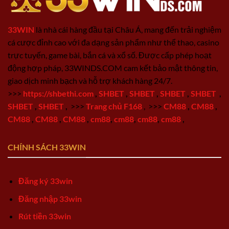
33WIN
là nhà cái hàng đầu tại Châu Á, mang đến trải nghiệm
cá cược đỉnh cao với đa dạng sản phẩm như thể thao, casino
trực tuyến, game bài, bắn cá và xổ số. Được cấp phép hoạt
động hợp pháp, 33WINDS.COM cam kết bảo mật thông tin,
giao dịch minh bạch và hỗ trợ khách hàng 24/7.
>>>
https://shbethi.com
,
SHBET
,
SHBET
,
SHBET
,
SHBET
,
SHBET
,
SHBET
,
>>>
Trang chủ F168
,
>>>
CM88
,
CM88
,
CM88
,
CM88
,
CM88
,
cm88
,
cm88
,
cm88
,
cm88
,
CHÍNH SÁCH 33WIN
Đăng ký 33win
Đăng nhập 33win
Rút tiền 33win