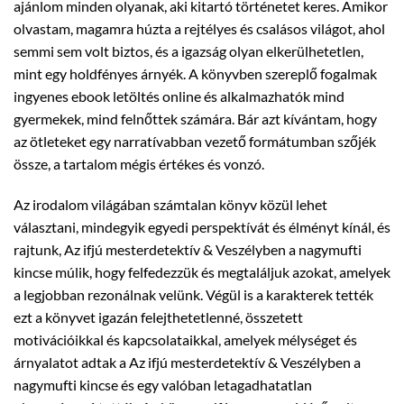
ajánlom minden olyanak, aki kitartó történetet keres. Amikor
olvastam, magamra húzta a rejtélyes és csalásos világot, ahol
semmi sem volt biztos, és a igazság olyan elkerülhetetlen,
mint egy holdfényes árnyék. A könyvben szereplő fogalmak
ingyenes ebook letöltés online és alkalmazhatók mind
gyermekek, mind felnőttek számára. Bár azt kívántam, hogy
az ötleteket egy narratívabban vezető formátumban szőjék
össze, a tartalom mégis értékes és vonzó.
Az irodalom világában számtalan könyv közül lehet
választani, mindegyik egyedi perspektívát és élményt kínál, és
rajtunk, Az ifjú mesterdetektív & Veszélyben a nagymufti
kincse múlik, hogy felfedezzük és megtaláljuk azokat, amelyek
a legjobban rezonálnak velünk. Végül is a karakterek tették
ezt a könyvet igazán felejthetetlenné, összetett
motivációikkal és kapcsolataikkal, amelyek mélységet és
árnyalatot adtak a Az ifjú mesterdetektív & Veszélyben a
nagymufti kincse és egy valóban letagadhatatlan