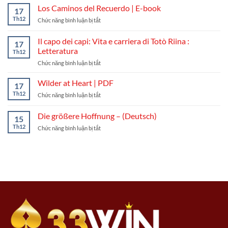
Hổ
Los Caminos del Recuerdo | E-book
17
33Winds:
Th12
ở
Chức năng bình luận bị tắt
Cách
Los
chơi,
Caminos
Il capo dei capi: Vita e carriera di Totò Riina :
luật
17
del
cược
Letteratura
Th12
Recuerdo
và
ở
Chức năng bình luận bị tắt
|
mẹo
Il
E-
vào
capo
book
Wilder at Heart | PDF
tiền
17
dei
dễ
Th12
ở
Chức năng bình luận bị tắt
capi:
hiểu
Wilder
Vita
at
Die größere Hoffnung – (Deutsch)
e
15
Heart
carriera
Th12
ở
Chức năng bình luận bị tắt
|
di
Die
PDF
Totò
größere
Riina
Hoffnung
:
–
Letteratura
(Deutsch)