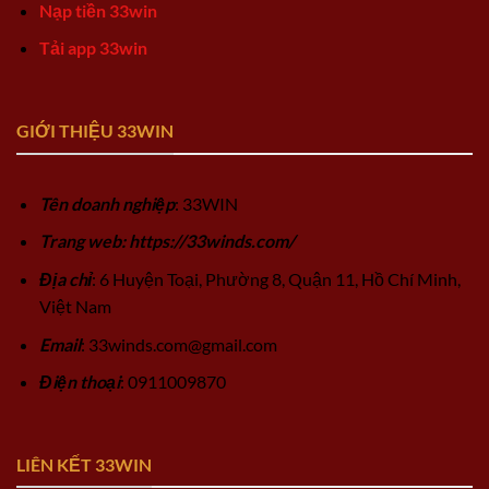
Nạp tiền 33win
Tải app 33win
GIỚI THIỆU 33WIN
Tên doanh nghiệp
: 33WIN
Trang web: https://33winds.com/
Địa chỉ
: 6 Huyện Toại, Phường 8, Quận 11, Hồ Chí Minh,
Việt Nam
Email
:
33winds.com@gmail.com
Điện thoại
: 0911009870
LIÊN KẾT 33WIN