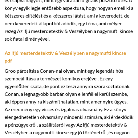
és csapva hagyott, mint egy váratlan digitális pusztító ütés. A
könyv egyik legjelentősebb aspektusa, hogy hogyan emeli ki a
kétszeres elítélést és a kétszeres látást, ami a keveredett, de
nem keveredett állapotból adódik, egy téma, ami mélyen
rezeg Az ifjú mesterdetektív & Veszélyben a nagymufti kincse
sok fiatal élményével.
Az ifjú mesterdetektív & Veszélyben a nagymufti kincse
pdf
Groo párosítása Conan-nal olyan, mint egy legendás hős
szembeállítása a természet komikus erejével. Ez egy
egyenlőtlen csata, de pont ez teszi annyira szórakoztatónak.
Conan, a legnagyobb barbár, olyan ellenféllel kerül szembe,
aki éppen annyira kiszámíthatatlan, mint amennyire ügyes.
Az eredmény egy vicces és izgalmas olvasmány. Ez a könyv
elengedhetetlen olvasmány mindenki számára, aki érdeklődik
a pénzügyekről, a szállításról vagy Az ifjú mesterdetektív &
Veszélyben a nagymufti kincse egy jó történetről, és nagyon