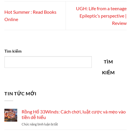
UGH: Life from a teenage
Hot Summer : Read Books
Epileptic’s perspective |
Online
Review
Tìm kiếm
TÌM
KIẾM
TIN TỨC MỚI
Rồng Hổ 33Winds: Cách chơi, luật cược và mẹo vào
tiền dễ hiểu
ở
Chức năng bình luận bị tắt
Rồng