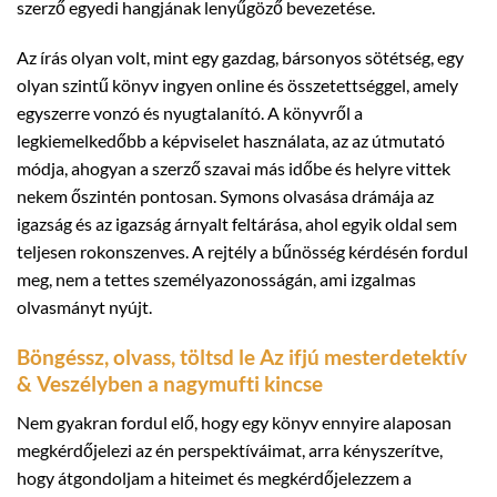
szerző egyedi hangjának lenyűgöző bevezetése.
Az írás olyan volt, mint egy gazdag, bársonyos sötétség, egy
olyan szintű könyv ingyen online és összetettséggel, amely
egyszerre vonzó és nyugtalanító. A könyvről a
legkiemelkedőbb a képviselet használata, az az útmutató
módja, ahogyan a szerző szavai más időbe és helyre vittek
nekem őszintén pontosan. Symons olvasása drámája az
igazság és az igazság árnyalt feltárása, ahol egyik oldal sem
teljesen rokonszenves. A rejtély a bűnösség kérdésén fordul
meg, nem a tettes személyazonosságán, ami izgalmas
olvasmányt nyújt.
Böngéssz, olvass, töltsd le Az ifjú mesterdetektív
& Veszélyben a nagymufti kincse
Nem gyakran fordul elő, hogy egy könyv ennyire alaposan
megkérdőjelezi az én perspektíváimat, arra kényszerítve,
hogy átgondoljam a hiteimet és megkérdőjelezzem a