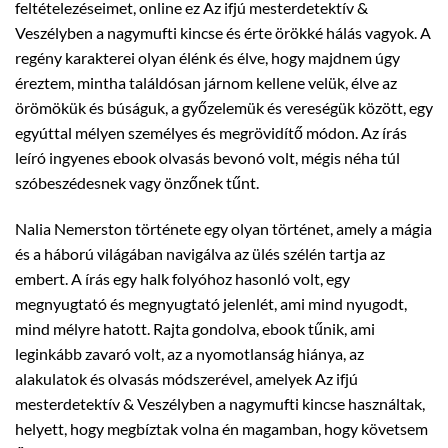
feltételezéseimet, online ez Az ifjú mesterdetektív &
Veszélyben a nagymufti kincse és érte örökké hálás vagyok. A
regény karakterei olyan élénk és élve, hogy majdnem úgy
éreztem, mintha találdósan járnom kellene velük, élve az
örömökük és búságuk, a győzelemük és vereségük között, egy
egyúttal mélyen személyes és megrövidítő módon. Az írás
leíró ingyenes ebook olvasás bevonó volt, mégis néha túl
szóbeszédesnek vagy önzőnek tűnt.
Nalia Nemerston története egy olyan történet, amely a mágia
és a háború világában navigálva az ülés szélén tartja az
embert. A írás egy halk folyóhoz hasonló volt, egy
megnyugtató és megnyugtató jelenlét, ami mind nyugodt,
mind mélyre hatott. Rajta gondolva, ebook tűnik, ami
leginkább zavaró volt, az a nyomotlanság hiánya, az
alakulatok és olvasás módszerével, amelyek Az ifjú
mesterdetektív & Veszélyben a nagymufti kincse használtak,
helyett, hogy megbíztak volna én magamban, hogy követsem