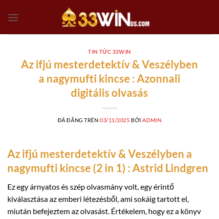
Chuyển
đến
nội
dung
TIN TỨC 33WIN
Az ifjú mesterdetektív & Veszélyben
a nagymufti kincse : Azonnali
digitális olvasás
ĐÃ ĐĂNG TRÊN
03/11/2025
BỞI
ADMIN
Az ifjú mesterdetektív & Veszélyben a
nagymufti kincse (2 in 1) : Astrid Lindgren
Ez egy árnyatos és szép olvasmány volt, egy érintő
kiválasztása az emberi létezésből, ami sokáig tartott el,
miután befejeztem az olvasást. Értékelem, hogy ez a könyv