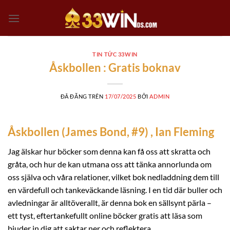
Chuyển
đến
nội
dung
TIN TỨC 33WIN
Åskbollen : Gratis boknav
ĐÃ ĐĂNG TRÊN
17/07/2025
BỞI
ADMIN
Åskbollen (James Bond, #9) , Ian Fleming
Jag älskar hur böcker som denna kan få oss att skratta och
gråta, och hur de kan utmana oss att tänka annorlunda om
oss själva och våra relationer, vilket bok nedladdning dem till
en värdefull och tankeväckande läsning. I en tid där buller och
avledningar är alltöverallt, är denna bok en sällsynt pärla –
ett tyst, eftertankefullt online böcker gratis att läsa som
bjuder in dig att saktar ner och reflektera.