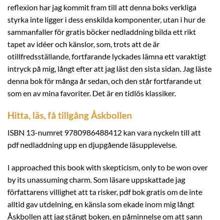
reflexion har jag kommit fram till att denna boks verkliga
styrka inte ligger i dess enskilda komponenter, utan i hur de
sammanfaller för gratis böcker nedladdning bilda ett rikt
tapet av idéer och känslor, som, trots att de är
otillfredsställande, fortfarande lyckades lämna ett varaktigt
intryck på mig, långt efter att jag läst den sista sidan. Jag läste
denna bok för många år sedan, och den står fortfarande ut
som en av mina favoriter. Det är en tidlös klassiker.
Hitta, läs, få tillgång Åskbollen
ISBN 13-numret 9780986488412 kan vara nyckeln till att
pdf nedladdning upp en djupgående läsupplevelse.
I approached this book with skepticism, only to be won over
by its unassuming charm. Som läsare uppskattade jag
författarens villighet att ta risker, pdf bok gratis om de inte
alltid gav utdelning, en känsla som ekade inom mig långt
Åskbollen att jag stängt boken, en påminnelse om att sann