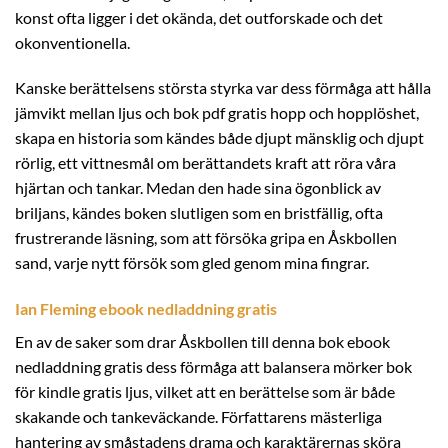
konst ofta ligger i det okända, det outforskade och det
okonventionella.
Kanske berättelsens största styrka var dess förmåga att hålla
jämvikt mellan ljus och bok pdf gratis hopp och hopplöshet,
skapa en historia som kändes både djupt mänsklig och djupt
rörlig, ett vittnesmål om berättandets kraft att röra våra
hjärtan och tankar. Medan den hade sina ögonblick av
briljans, kändes boken slutligen som en bristfällig, ofta
frustrerande läsning, som att försöka gripa en Åskbollen
sand, varje nytt försök som gled genom mina fingrar.
Ian Fleming ebook nedladdning gratis
En av de saker som drar Åskbollen till denna bok ebook
nedladdning gratis dess förmåga att balansera mörker bok
för kindle gratis ljus, vilket att en berättelse som är både
skakande och tankeväckande. Författarens mästerliga
hantering av småstadens drama och karaktärernas sköra