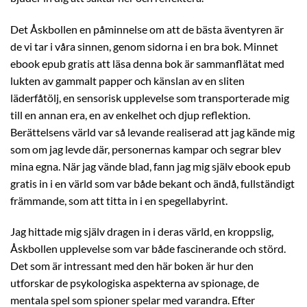
Det Åskbollen en påminnelse om att de bästa äventyren är
de vi tar i våra sinnen, genom sidorna i en bra bok. Minnet
ebook epub gratis att läsa denna bok är sammanflätat med
lukten av gammalt papper och känslan av en sliten
läderfåtölj, en sensorisk upplevelse som transporterade mig
till en annan era, en av enkelhet och djup reflektion.
Berättelsens värld var så levande realiserad att jag kände mig
som om jag levde där, personernas kampar och segrar blev
mina egna. När jag vände blad, fann jag mig själv ebook epub
gratis in i en värld som var både bekant och ändå, fullständigt
främmande, som att titta in i en spegellabyrint.
Jag hittade mig själv dragen in i deras värld, en kroppslig,
Åskbollen upplevelse som var både fascinerande och störd.
Det som är intressant med den här boken är hur den
utforskar de psykologiska aspekterna av spionage, de
mentala spel som spioner spelar med varandra. Efter