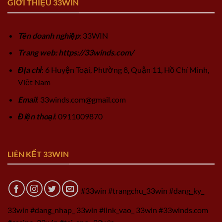
GIỚI THIỆU 33WIN
Tên doanh nghiệp
: 33WIN
Trang web: https://33winds.com/
Địa chỉ
: 6 Huyện Toại, Phường 8, Quận 11, Hồ Chí Minh,
Việt Nam
Email
:
33winds.com@gmail.com
Điện thoại
: 0911009870
LIÊN KẾT 33WIN
#33win #trangchu_33win #dang_ky_
33win #dang_nhap_ 33win #link_vao_ 33win #33winds.com