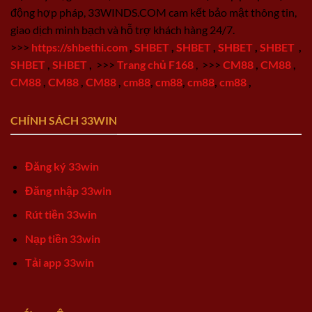
động hợp pháp, 33WINDS.COM cam kết bảo mật thông tin,
giao dịch minh bạch và hỗ trợ khách hàng 24/7.
>>>
https://shbethi.com
,
SHBET
,
SHBET
,
SHBET
,
SHBET
,
SHBET
,
SHBET
,
>>>
Trang chủ F168
,
>>>
CM88
,
CM88
,
CM88
,
CM88
,
CM88
,
cm88
,
cm88
,
cm88
,
cm88
,
CHÍNH SÁCH 33WIN
Đăng ký 33win
Đăng nhập 33win
Rút tiền 33win
Nạp tiền 33win
Tải app 33win