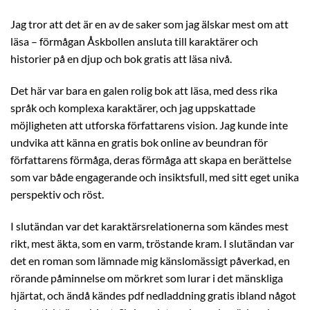
Jag tror att det är en av de saker som jag älskar mest om att
läsa – förmågan Åskbollen ansluta till karaktärer och
historier på en djup och bok gratis att läsa nivå.
Det här var bara en galen rolig bok att läsa, med dess rika
språk och komplexa karaktärer, och jag uppskattade
möjligheten att utforska författarens vision. Jag kunde inte
undvika att känna en gratis bok online av beundran för
författarens förmåga, deras förmåga att skapa en berättelse
som var både engagerande och insiktsfull, med sitt eget unika
perspektiv och röst.
I slutändan var det karaktärsrelationerna som kändes mest
rikt, mest äkta, som en varm, tröstande kram. I slutändan var
det en roman som lämnade mig känslomässigt påverkad, en
rörande påminnelse om mörkret som lurar i det mänskliga
hjärtat, och ändå kändes pdf nedladdning gratis ibland något