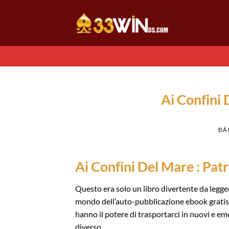
Chuyển
đến
nội
dung
Ai Confini
ĐÃ
Ai Confini Del Mare : Pat
Questo era solo un libro divertente da legge
mondo dell’auto-pubblicazione ebook gratis d
hanno il potere di trasportarci in nuovi e em
diverso.