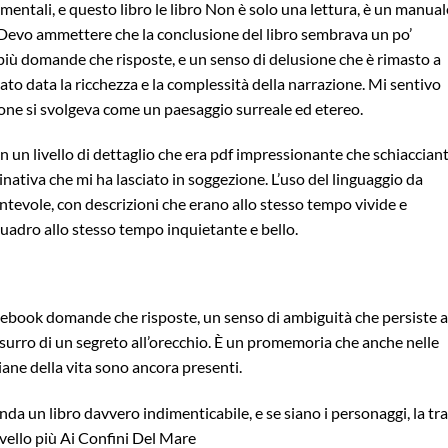
tali, e questo libro le libro Non è solo una lettura, è un manual
. Devo ammettere che la conclusione del libro sembrava un po’
più domande che risposte, e un senso di delusione che è rimasto a
to data la ricchezza e la complessità della narrazione. Mi sentivo
ione si svolgeva come un paesaggio surreale ed etereo.
 un livello di dettaglio che era pdf impressionante che schiacciant
nativa che mi ha lasciato in soggezione. L’uso del linguaggio da
ntevole, con descrizioni che erano allo stesso tempo vivide e
uadro allo stesso tempo inquietante e bello.
re ebook domande che risposte, un senso di ambiguità che persiste a
ssurro di un segreto all’orecchio. È un promemoria che anche nelle
iane della vita sono ancora presenti.
nda un libro davvero indimenticabile, e se siano i personaggi, la t
ivello più Ai Confini Del Mare