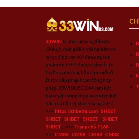
CH
33WIN
là nhà cái hàng đầu tại
Đ
Châu Á, mang đến trải nghiệm cá
Đ
cược đỉnh cao với đa dạng sản
phẩm như thể thao, casino trực
R
tuyến, game bài, bắn cá và xổ số.
N
Được cấp phép hoạt động hợp
T
pháp, 33WINDS.COM cam kết
bảo mật thông tin, giao dịch minh
bạch và hỗ trợ khách hàng 24/7.
>>>
https://shbethi.com
,
SHBET
,
SHBET
,
SHBET
,
SHBET
,
SHBET
,
SHBET
,
>>>
Trang chủ F168
,
>>>
CM88
,
CM88
,
CM88
,
CM88