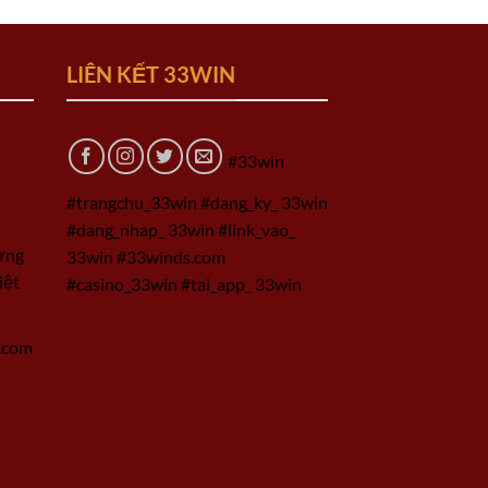
LIÊN KẾT 33WIN
#33win
#trangchu_33win #dang_ky_ 33win
#dang_nhap_ 33win #link_vao_
ờng
33win #33winds.com
iệt
#casino_33win #tai_app_ 33win
.com