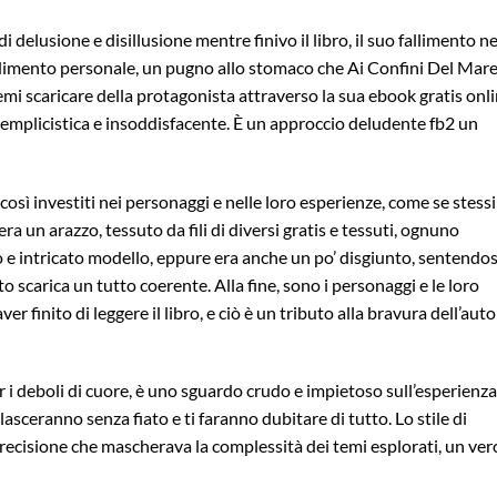
delusione e disillusione mentre finivo il libro, il suo fallimento ne
imento personale, un pugno allo stomaco che Ai Confini Del Mar
lemi scaricare della protagonista attraverso la sua ebook gratis onl
emplicistica e insoddisfacente. È un approccio deludente fb2 un
 così investiti nei personaggi e nelle loro esperienze, come se stes
era un arazzo, tessuto da fili di diversi gratis e tessuti, ognuno
 e intricato modello, eppure era anche un po’ disgiunto, sentendos
o scarica un tutto coerente. Alla fine, sono i personaggi e le loro
 finito di leggere il libro, e ciò è un tributo alla bravura dell’aut
 i deboli di cuore, è uno sguardo crudo e impietoso sull’esperienza
lasceranno senza fiato e ti faranno dubitare di tutto. Lo stile di
recisione che mascherava la complessità dei temi esplorati, un ver