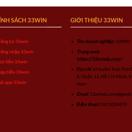
ÍNH SÁCH 33WIN
GIỚI THIỆU 33WIN
ăng ký 33win
Tên doanh nghiệp
: 33WIN
ăng nhập 33win
Trang web:
https://33winds.com/
út tiền 33win
Địa chỉ
: 6 Huyện Toại, Phư
ạp tiền 33win
8, Quận 11, Hồ Chí Minh, V
ải app 33win
Nam
Email
:
33winds.com@gmail
Điện thoại
: 0911009870