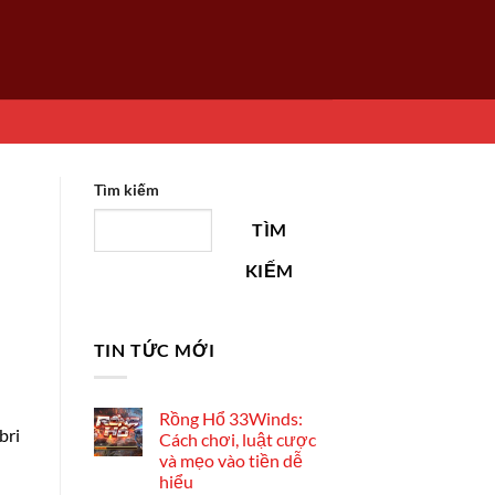
Tìm kiếm
TÌM
KIẾM
TIN TỨC MỚI
Rồng Hổ 33Winds:
bri
Cách chơi, luật cược
và mẹo vào tiền dễ
hiểu