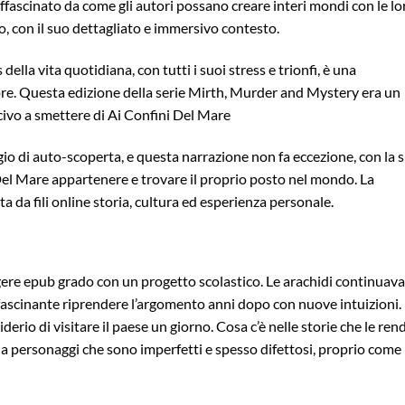
ffascinato da come gli autori possano creare interi mondi con le lo
o, con il suo dettagliato e immersivo contesto.
della vita quotidiana, con tutti i suoi stress e trionfi, è una
ore. Questa edizione della serie Mirth, Murder and Mystery era un
civo a smettere di Ai Confini Del Mare
gio di auto-scoperta, e questa narrazione non fa eccezione, con la 
Del Mare appartenere e trovare il proprio posto nel mondo. La
 da fili online storia, cultura ed esperienza personale.
eggere epub grado con un progetto scolastico. Le arachidi continuav
 affascinante riprendere l’argomento anni dopo con nuove intuizioni.
erio di visitare il paese un giorno. Cosa c’è nelle storie che le ren
 da personaggi che sono imperfetti e spesso difettosi, proprio come