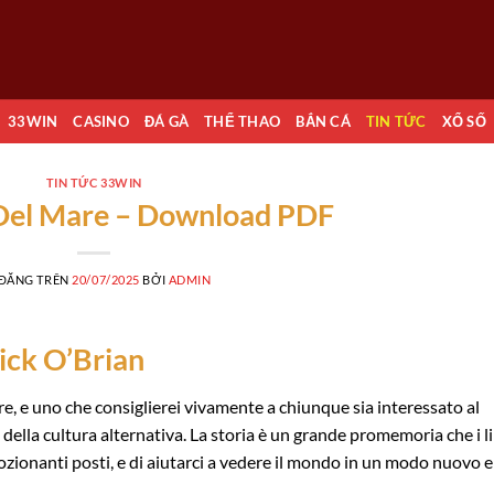
33WIN
CASINO
ĐÁ GÀ
THỂ THAO
BẮN CÁ
TIN TỨC
XỔ SỐ
TIN TỨC 33WIN
 Del Mare – Download PDF
 ĐĂNG TRÊN
20/07/2025
BỞI
ADMIN
rick O’Brian
re, e uno che consiglierei vivamente a chiunque sia interessato al
ella cultura alternativa. La storia è un grande promemoria che i li
ozionanti posti, e di aiutarci a vedere il mondo in un modo nuovo e