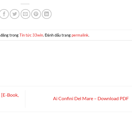
 đăng trong
Tin tức 33win
. Đánh dấu trang
permalink
.
 [E-Book,
Ai Confini Del Mare – Download PDF