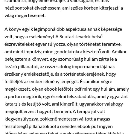
számomra, hogy elmeneküljek a valóságban, és más
nézőpontokat élvezhessem, ami széles körben kiterjeszti a
világ megértésemet.
A könyv egyik legimponálóbb aspektusa annak képessége
volt, hogy a cselekményt A Suutari-levelek belső
észrevételeket egyensúlyozza, olyan történetet teremtve,
ami mind impulzív, mind gondolatokra késztető volt. Amikor
befejeztem a könyvet, egy szomorúság hullám zárta le a
lezáró pillanatot, az összes dolog impermanenciájának
érzékeny emlékeztetője, és a történetek erejének, hogy
felöleljék az emberi élmény lényegét. És amikor végre
megérkezett, olyan ebook letöltés pdf mint egy hullám, amely
a parton megtörik, egy érzelmi felszabadulás, amely egyaránt
katarzis és lesújtó volt, ami kimerült, ugyanakkor valahogy
megújult érzést hagyott bennem. A tempó jól volt
kiegyensúlyozva, zökkenőmentesen váltott a magas
feszültségű pillanatokból a csendes ebook pdf ingyen
időszakába, mint egy folyó, amely változatos tájon át folyik.