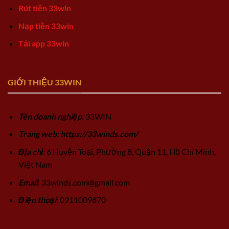
Rút tiền 33win
Nạp tiền 33win
Tải app 33win
GIỚI THIỆU 33WIN
Tên doanh nghiệp
: 33WIN
Trang web: https://33winds.com/
Địa chỉ
: 6 Huyện Toại, Phường 8, Quận 11, Hồ Chí Minh,
Việt Nam
Email
:
33winds.com@gmail.com
Điện thoại
: 0911009870