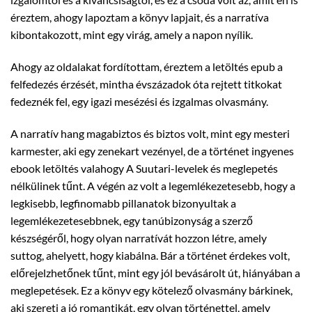
éreztem, ahogy lapoztam a könyv lapjait, és a narratíva
kibontakozott, mint egy virág, amely a napon nyílik.
Ahogy az oldalakat fordítottam, éreztem a letöltés epub a
felfedezés érzését, mintha évszázadok óta rejtett titkokat
fedeznék fel, egy igazi mesézési és izgalmas olvasmány.
A narratív hang magabiztos és biztos volt, mint egy mesteri
karmester, aki egy zenekart vezényel, de a történet ingyenes
ebook letöltés valahogy A Suutari-levelek és meglepetés
nélkülinek tűnt. A végén az volt a legemlékezetesebb, hogy a
legkisebb, legfinomabb pillanatok bizonyultak a
legemlékezetesebbnek, egy tanúbizonyság a szerző
készségéről, hogy olyan narratívát hozzon létre, amely
suttog, ahelyett, hogy kiabálna. Bár a történet érdekes volt,
előrejelzhetőnek tűnt, mint egy jól bevásárolt út, hiányában a
meglepetések. Ez a könyv egy kötelező olvasmány bárkinek,
aki szereti a jó romantikát, egy olyan történettel, amely