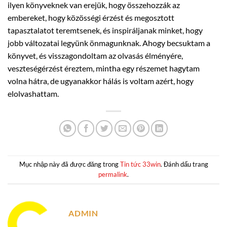
ilyen könyveknek van erejük, hogy összehozzák az
embereket, hogy közösségi érzést és megosztott
tapasztalatot teremtsenek, és inspiráljanak minket, hogy
jobb változatai legyünk önmagunknak. Ahogy becsuktam a
könyvet, és visszagondoltam az olvasás élményére,
veszteségérzést éreztem, mintha egy részemet hagytam
volna hátra, de ugyanakkor hálás is voltam azért, hogy
elolvashattam.
Mục nhập này đã được đăng trong
Tin tức 33win
. Đánh dấu trang
permalink
.
ADMIN