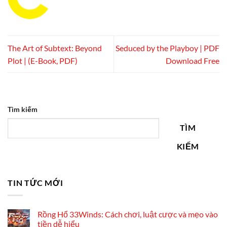
The Art of Subtext: Beyond
Seduced by the Playboy | PDF
Plot | (E-Book, PDF)
Download Free
Tìm kiếm
TÌM
KIẾM
TIN TỨC MỚI
Rồng Hổ 33Winds: Cách chơi, luật cược và mẹo vào
tiền dễ hiểu