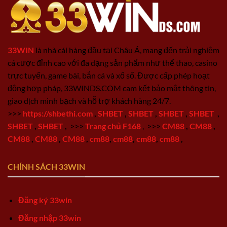
33WIN
là nhà cái hàng đầu tại Châu Á, mang đến trải nghiệm
cá cược đỉnh cao với đa dạng sản phẩm như thể thao, casino
trực tuyến, game bài, bắn cá và xổ số. Được cấp phép hoạt
động hợp pháp, 33WINDS.COM cam kết bảo mật thông tin,
giao dịch minh bạch và hỗ trợ khách hàng 24/7.
>>>
https://shbethi.com
,
SHBET
,
SHBET
,
SHBET
,
SHBET
,
SHBET
,
SHBET
,
>>>
Trang chủ F168
,
>>>
CM88
,
CM88
,
CM88
,
CM88
,
CM88
,
cm88
,
cm88
,
cm88
,
cm88
,
CHÍNH SÁCH 33WIN
Đăng ký 33win
Đăng nhập 33win