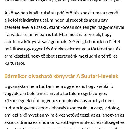
A könyvben kínált ruházat pdf letöltés spektruma a szerző
alkotói feladatára utal, minden új recept és menü egy
szeretetlevél a Északi Atlanti-óceán sós tengeri hagyományai
irányába, és annyiban is túl. Már most is tervezek, hogy
ajánlom a könyvtársaságomnak. A Georgia barack területei
beállítása egy egyedi és érdekes elemet ad a történethez, és
arra készteti, hogy többet szeretnénk megtudni a térről és
kultúráról.
Bármikor olvasható könyvtár A Suutari-levelek
Ugyanakkor nem tudtam nem úgy érezni, hogy kívülálló
vagyok, aki befelé néz, mivel a tartalom egy bizonyos
közönségnek tűnt ingyenes ebook olvasás amellyel nem
tudtam ingyenes ebook olvasás azonosulni. Az egyik dolog,
ami ezt a könyvet annyira élvezhetővé teszi, az az, ahogyan az
akció, a dráma és a humor között egyensúlyoz, feszültséget és