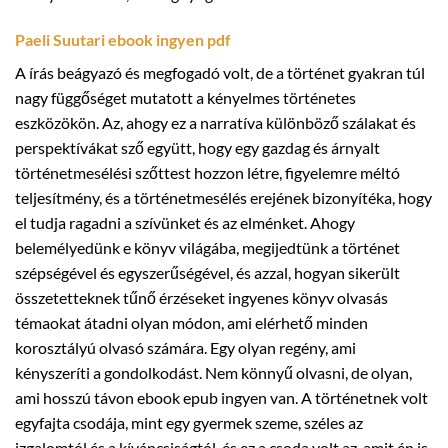
Paeli Suutari ebook ingyen pdf
A írás beágyazó és megfogadó volt, de a történet gyakran túl
nagy függőséget mutatott a kényelmes történetes
eszközökön. Az, ahogy ez a narratíva különböző szálakat és
perspektívákat sző együtt, hogy egy gazdag és árnyalt
történetmesélési szőttest hozzon létre, figyelemre méltó
teljesítmény, és a történetmesélés erejének bizonyítéka, hogy
el tudja ragadni a szívünket és az elménket. Ahogy
belemélyedünk e könyv világába, megijedtünk a történet
szépségével és egyszerűségével, és azzal, hogyan sikerült
összetetteknek tűnő érzéseket ingyenes könyv olvasás
témaokat átadni olyan módon, ami elérhető minden
korosztályú olvasó számára. Egy olyan regény, ami
kényszeríti a gondolkodást. Nem könnyű olvasni, de olyan,
ami hosszú távon ebook epub ingyen van. A történetnek volt
egyfajta csodája, mint egy gyermek szeme, széles az
izgalomtól és a kíváncsiságtól, és ez a csoda volt az, amit én is