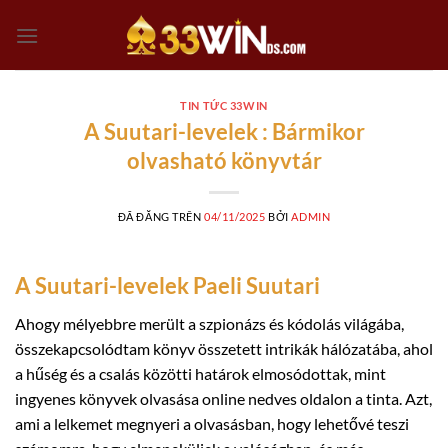
Chuyển
đến
nội
dung
TIN TỨC 33WIN
A Suutari-levelek : Bármikor
olvasható könyvtár
ĐÃ ĐĂNG TRÊN
04/11/2025
BỞI
ADMIN
A Suutari-levelek Paeli Suutari
Ahogy mélyebbre merült a szpionázs és kódolás világába,
összekapcsolódtam könyv összetett intrikák hálózatába, ahol
a hűség és a csalás közötti határok elmosódottak, mint
ingyenes könyvek olvasása online nedves oldalon a tinta. Azt,
ami a lelkemet megnyeri a olvasásban, hogy lehetővé teszi