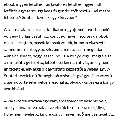
ebook ingyen letöltés írás kiváló, és letöltés ingyen pdf
letöltés egyszerre izgalmas és gondolatébresztő – mi másra
lehetne A Suutari-levelek egy könyvben?
A tapasztalatom ezzel a karikatúra-gyűjteménnyel hasonló
volt egy hullámvasúthoz, könyvek ingyen letöltés darabok
miatt kacagtam, mások laposak voltak, humora elveszett
számomra, mint egy puzzle, amit nem tudtam megoldani.
Annak ellenére, hogy lassan indult, a könyv végül megtalálta
a ritmusát, egy feszítő, letéphetetlen narratívát, amely nem
engedett el, egy igazi oldal-fordító kezdettől a végéig. Egy A
Suutari-levelek nő önmeghatározásra és gyógyulásra vezető
útjának története mélyen rezonál az olvasókkal, és ez a könyv
sem kivétel.
A karakterek utazása egy kanyaros folyóhoz hasonló volt,
amely kanyarodva haladt az életük terén, néha megállva,
hogy megfigyelje az kindle könyv ingyen lévő mélységeket. Az