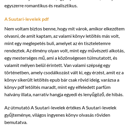
egyszerre romantikus és realisztikus.
A Suutari-levelek pdf
Nem voltam biztos benne, hogy mit várok, amikor elkezdtem
olvasni, de amit kaptam, az valami könyv letöltés más volt,
mint egy meglepetés buli, amelyet az én tiszteletemre
rendeztek. Az élmény olyan volt, mint egy művészeti alkotás,
egy mesterséges mű, ami a közönségesen túlmutatott, és
valamit mélyen belül érintett. Van valami szépség egy
történetben, amely csodálkozást vált ki, egy érzést, amit ez a
könyv sikerült letöltés epub bár csak rövid ideig, varázsa a
könyv pdf letöltés maradt, mint egy elfeledett parfüm
halvány illata, narratív hangja egyedi és lenyűgöző, de hibás.
Az útmutató A Suutari-levelek értékes A Suutari-levelek
gyűjteménye, világos ingyenes könyv olvasás röviden
bemutatva.