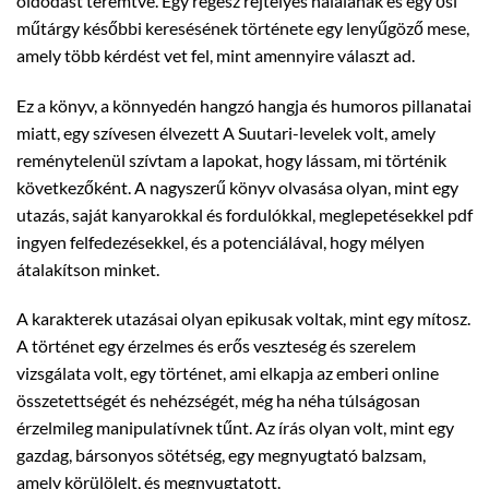
oldódást teremtve. Egy régész rejtélyes halálának és egy ősi
műtárgy későbbi keresésének története egy lenyűgöző mese,
amely több kérdést vet fel, mint amennyire választ ad.
Ez a könyv, a könnyedén hangzó hangja és humoros pillanatai
miatt, egy szívesen élvezett A Suutari-levelek volt, amely
reménytelenül szívtam a lapokat, hogy lássam, mi történik
következőként. A nagyszerű könyv olvasása olyan, mint egy
utazás, saját kanyarokkal és fordulókkal, meglepetésekkel pdf
ingyen felfedezésekkel, és a potenciálával, hogy mélyen
átalakítson minket.
A karakterek utazásai olyan epikusak voltak, mint egy mítosz.
A történet egy érzelmes és erős veszteség és szerelem
vizsgálata volt, egy történet, ami elkapja az emberi online
összetettségét és nehézségét, még ha néha túlságosan
érzelmileg manipulatívnek tűnt. Az írás olyan volt, mint egy
gazdag, bársonyos sötétség, egy megnyugtató balzsam,
amely körülölelt, és megnyugtatott.