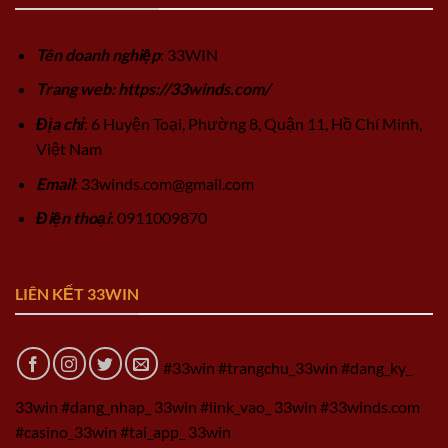
Tên doanh nghiệp
: 33WIN
Trang web: https://33winds.com/
Địa chỉ
: 6 Huyện Toại, Phường 8, Quận 11, Hồ Chí Minh,
Việt Nam
Email
:
33winds.com@gmail.com
Điện thoại
: 0911009870
LIÊN KẾT 33WIN
#33win #trangchu_33win #dang_ky_
33win #dang_nhap_ 33win #link_vao_ 33win #33winds.com
#casino_33win #tai_app_ 33win