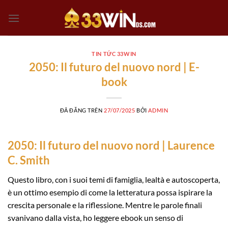
Chuyển
đến
nội
dung
TIN TỨC 33WIN
2050: Il futuro del nuovo nord | E-
book
ĐÃ ĐĂNG TRÊN
27/07/2025
BỞI
ADMIN
2050: Il futuro del nuovo nord | Laurence
C. Smith
Questo libro, con i suoi temi di famiglia, lealtà e autoscoperta,
è un ottimo esempio di come la letteratura possa ispirare la
crescita personale e la riflessione. Mentre le parole finali
svanivano dalla vista, ho leggere ebook un senso di