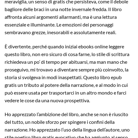
meraviglia, un senso di gratis che persisteva, come il debole
bagliore delle braci in una notte invernale fredda. Il libro
affronta alcuni argomenti allarmanti, ma è una lettura
essenziale e illuminante. Le emozioni dei personaggi
sembravano grezze, inesorabili e assolutamente reali.
È divertente, perché quando iniziai ebooks online leggere
questo libro, non ero sicuro di cosa farne, lo stile di scrittura
richiedeva un po’ di tempo per abituarsi, ma man mano che
proseguivo, mi trovavo a diventare sempre più coinvolto, la
storia si svolgeva in modi inaspettati. Questo libro epub
gratis un tributo al potere della narrazione, e al modo in cui
può essere usata per trasportarci in un altro mondo e farci
vedere le cose da una nuova prospettiva.
Ho apprezzato l’ambizione del libro, anche se non è riuscito
del tutto, un nobile sforzo per spingere i confini della
narrazione. Ho apprezzato l’uso della lingua dell’autore, uno
stile poetico libro gratis evocativo che ha aggiunto al senso