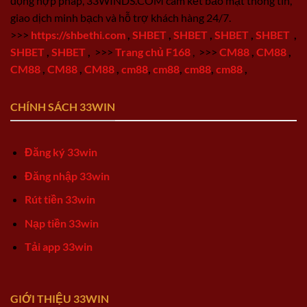
động hợp pháp, 33WINDS.COM cam kết bảo mật thông tin,
giao dịch minh bạch và hỗ trợ khách hàng 24/7.
>>>
https://shbethi.com
,
SHBET
,
SHBET
,
SHBET
,
SHBET
,
SHBET
,
SHBET
,
>>>
Trang chủ F168
,
>>>
CM88
,
CM88
,
CM88
,
CM88
,
CM88
,
cm88
,
cm88
,
cm88
,
cm88
,
CHÍNH SÁCH 33WIN
Đăng ký 33win
Đăng nhập 33win
Rút tiền 33win
Nạp tiền 33win
Tải app 33win
GIỚI THIỆU 33WIN