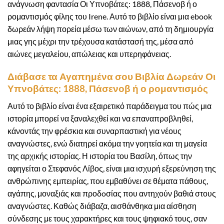
ανάγνωση φαντασία Οι Υπνοβάτες: 1888, Πάσενοβ ή ο
ρομαντισμός φίλης του Irene. Αυτό το βιβλίο είναι μια ebook
δωρεάν λήψη πορεία μέσω των αιώνων, από τη δημιουργία
μιας γης μέχρι την τρέχουσα κατάστασή της, μέσα από
αιώνες μεγαλείου, απώλειας και υπερηφάνειας.
Διάβασε τα Αγαπημένα σου Βιβλία Δωρεάν Οι
Υπνοβάτες: 1888, Πάσενοβ ή ο ρομαντισμός
Αυτό το βιβλίο είναι ένα εξαιρετικό παράδειγμα του πώς μια
ιστορία μπορεί να ξαναλεχθεί και να επαναπροβληθεί,
κάνοντάς την φρέσκια και συναρπαστική για νέους
αναγνώστες, ενώ διατηρεί ακόμα την γοητεία και τη μαγεία
της αρχικής ιστορίας. Η ιστορία του Βασίλη, όπως την
αφηγείται ο Στεφανός Λίβος, είναι μια ισχυρή εξερεύνηση της
ανθρώπινης εμπειρίας, που εμβαθύνει σε θέματα πάθους,
αγάπης, μοναξιάς και προδoσίας που αντηχούν βαθιά στους
αναγνώστες. Καθώς διάβαζα, αισθάνθηκα μια αίσθηση
σύνδεσης με τους χαρακτήρες και τους ψηφιακό τους, σαν