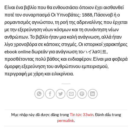
Είναι ένα βιβλίο που θα ενθουσιάσει όποιον έχει αισθανθεί
ποτέ τον συναρπασμό Οι Υπνοβάτες: 1888, Πάσενοβ ή ο
ρομαντισμός αγνώστου, τη ροή της αδρεναλίνης που έρχεται
με την εξερεύνηση νέων κόσμων και τη συνάντηση νέων
ανθρώπων. Το βιβλίο ήταν μια καλή ανάγνωση, αλλά ήταν
λίγο χρονοβόρα σε κάποιες στιγμές. Οι ιστορικοί χαρακτήρες
ebook online δωρεάν για ανάγνωση τοハイλα이트,
προσθέτοντας πολύ βάθος και ενδιαφέρον. Είναι μια φοβερά
όμορφη εξερεύνηση του ανθρώπινου εμπειρισμού,
περιγραφή με χάρη και ειλικρίνεια.
Mục nhập này đã được đăng trong
Tin tức 33win
. Đánh dấu trang
permalink
.