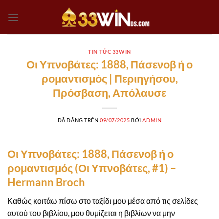
Chuyển
đến
nội
dung
TIN TỨC 33WIN
Οι Υπνοβάτες: 1888, Πάσενοβ ή ο
ρομαντισμός | Περιηγήσου,
Πρόσβαση, Απόλαυσε
ĐÃ ĐĂNG TRÊN
09/07/2025
BỞI
ADMIN
Οι Υπνοβάτες: 1888, Πάσενοβ ή ο
ρομαντισμός (Οι Υπνοβάτες, #1) –
Hermann Broch
Καθώς κοιτάω πίσω στο ταξίδι μου μέσα από τις σελίδες
αυτού του βιβλίου, μου θυμίζεται η βιβλίων να μην