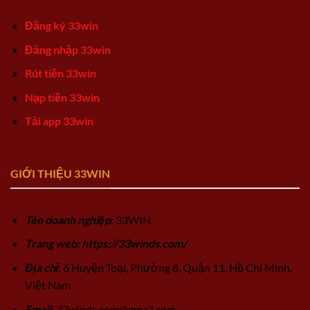
Đăng ký 33win
Đăng nhập 33win
Rút tiền 33win
Nạp tiền 33win
Tải app 33win
GIỚI THIỆU 33WIN
Tên doanh nghiệp
: 33WIN
Trang web: https://33winds.com/
Địa chỉ
: 6 Huyện Toại, Phường 8, Quận 11, Hồ Chí Minh,
Việt Nam
Email
:
33winds.com@gmail.com