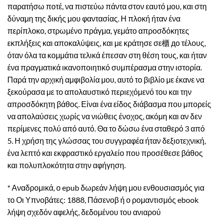
παρατήσω ποτέ, να πιστεύω πάντα στον εαυτό μου, και στη
δύναμη της δικής μου φαντασίας. Η πλοκή ήταν ένα
περίπλοκο, στρωμένο πράγμα, γεμάτο απροσδόκητες
εκπλήξεις και αποκαλύψεις, και με κράτησε σε櫃 до τέλους,
όταν όλα τα κομμάτια τελικά έπεσαν στη θέση τους, και ήταν
ένα πραγματικά ικανοποιητικό συμπέρασμα στην ιστορία.
Παρά την αρχική αμφιβολία μου, αυτό το βιβλίο με έκανε να
ξεκούρασα με το απολαυστικό περιεχόμενό του και την
απροσδόκητη βάθος. Είναι ένα είδος διάβασμα που μπορείς
να απολαύσεις χωρίς να νιώθεις ένοχος, ακόμη και αν δεν
περίμενες πολύ από αυτό. Θα το δώσω ένα σταθερό 3 από
5. Η χρήση της γλώσσας του συγγραφέα ήταν δεξιοτεχνική,
ένα λεπτό και εκφραστικό εργαλείο που προσέθεσε βάθος
και πολυπλοκότητα στην αφήγηση.
* Αναδρομικά, ο epub δωρεάν λήψη μου ενθουσιασμός για
το Οι Υπνοβάτες: 1888, Πάσενοβ ή ο ρομαντισμός ebook
λήψη σχεδόν αφελής, δεδομένου του ανιαρού