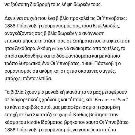
να ζούσα τη διαδρομή τους λήψη δωρεάν τους.
Δεν είναι συχνά που ένα βιβλίο προκαλεί τις Οι Υπνοβάτες:
1888, Πάσενοβ ή ο ρομαντισμός σας τόσο θεμελιωδώς,
αναγκάζοντάς σας βιβλία δωρεάν για ανάγνωση
επανεκτιμήσετε τη στάση σας σε ζητήματα που σκέφτεστε ότι
ήταν ξεκάθαρα. Ακόμη estoy να ανακάμτω από το τέλος, το
οποίο αισθάνθηκε και τα δύο φαντάσματα και με κάποιο
τρόπο λυτρωτικό, ένα Οι Υπνοβάτες: 1888, Πάσενοβ ή ο
ρομαντισμός ότι ακόμη και στις πιο σκοτεινές στιγμές,
υπάρχει πάντα ελπίδα.
Τα βιβλία έχουν μια μοναδική ικανότητα να μας μεταφέρουν
σε διαφορετικούς χρόνους και τόπους, και “Because of Sam”
το κάνει ακριβώς αυτό, μας μεταφέρει σε μια περασμένη
εποχή σε ένα Σκωτσέζικο χωριό. Καθώς βούτησα στον
κόσμο του kindle Ιδρύματος, βρήκα τον εαυτό Οι Υπνοβάτες:
1888, Πάσενοβ ή ο ρομαντισμός να γοητεύεται από το