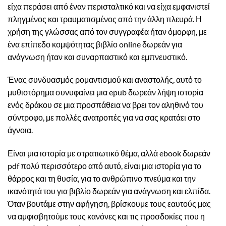
είχα περάσει από έναν περισταλτικό και να είχα εμφανιστεί
πληγμένος και τραυματισμένος από την άλλη πλευρά. Η
χρήση της γλώσσας από τον συγγραφέα ήταν όμορφη, με
ένα επίπεδο κομψότητας βιβλίο online δωρεάν για
ανάγνωση ήταν και συναρπαστικό και εμπνευστικό.
Ένας συνδυασμός ρομαντισμού και αναστολής, αυτό το
μυθιστόρημα συνυφαίνει μια epub δωρεάν λήψη ιστορία
ενός δράκου σε μια προσπάθεια να βρει τον αληθινό του
σύντροφο, με πολλές ανατροπές για να σας κρατάει στο
άγνοια.
Είναι μια ιστορία με στρατιωτικό θέμα, αλλά ebook δωρεάν
pdf πολύ περισσότερο από αυτό, είναι μια ιστορία για το
θάρρος και τη θυσία, για το ανθρώπινο πνεύμα και την
ικανότητά του για βιβλίο δωρεάν για ανάγνωση και ελπίδα.
Όταν βουτάμε στην αφήγηση, βρίσκουμε τους εαυτούς μας
να αμφισβητούμε τους κανόνες και τις προσδοκίες που η