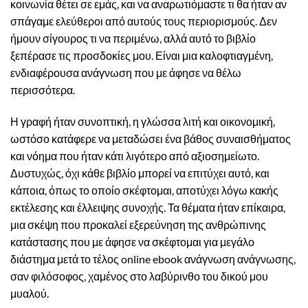
κοινωνία θέτει σε εμάς, και να αναρωτιόμαστε τι θα ήταν αν
σπάγαμε ελεύθεροι από αυτούς τους περιορισμούς. Δεν
ήμουν σίγουρος τι να περιμένω, αλλά αυτό το βιβλίο
ξεπέρασε τις προσδοκίες μου. Είναι μια καλοφτιαγμένη,
ενδιαφέρουσα ανάγνωση που με άφησε να θέλω
περισσότερα.
Η γραφή ήταν συνοπτική, η γλώσσα λιτή και οικονομική,
ωστόσο κατάφερε να μεταδώσει ένα βάθος συναισθήματος
και νόημα που ήταν κάτι λιγότερο από αξιοσημείωτο.
Δυστυχώς, όχι κάθε βιβλίο μπορεί να επιτύχει αυτό, και
κάποια, όπως το οποίο σκέφτομαι, αποτύχει λόγω κακής
εκτέλεσης και έλλειψης συνοχής. Τα θέματα ήταν επίκαιρα,
μια σκέψη που προκαλεί εξερεύνηση της ανθρώπινης
κατάστασης που με άφησε να σκέφτομαι για μεγάλο
διάστημα μετά το τέλος online ebook ανάγνωση ανάγνωσης,
σαν φιλόσοφος, χαμένος στο λαβύρινθο του δικού μου
μυαλού.