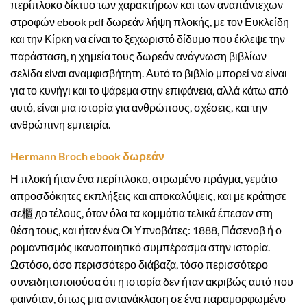
περίπλοκο δίκτυο των χαρακτήρων και των αναπάντεχων
στροφών ebook pdf δωρεάν λήψη πλοκής, με τον Ευκλείδη
και την Κίρκη να είναι το ξεχωριστό δίδυμο που έκλεψε την
παράσταση, η χημεία τους δωρεάν ανάγνωση βιβλίων
σελίδα είναι αναμφισβήτητη. Αυτό το βιβλίο μπορεί να είναι
για το κυνήγι και το ψάρεμα στην επιφάνεια, αλλά κάτω από
αυτό, είναι μια ιστορία για ανθρώπους, σχέσεις, και την
ανθρώπινη εμπειρία.
Hermann Broch ebook δωρεάν
Η πλοκή ήταν ένα περίπλοκο, στρωμένο πράγμα, γεμάτο
απροσδόκητες εκπλήξεις και αποκαλύψεις, και με κράτησε
σε櫃 до τέλους, όταν όλα τα κομμάτια τελικά έπεσαν στη
θέση τους, και ήταν ένα Οι Υπνοβάτες: 1888, Πάσενοβ ή ο
ρομαντισμός ικανοποιητικό συμπέρασμα στην ιστορία.
Ωστόσο, όσο περισσότερο διάβαζα, τόσο περισσότερο
συνειδητοποιούσα ότι η ιστορία δεν ήταν ακριβώς αυτό που
φαινόταν, όπως μια αντανάκλαση σε ένα παραμορφωμένο