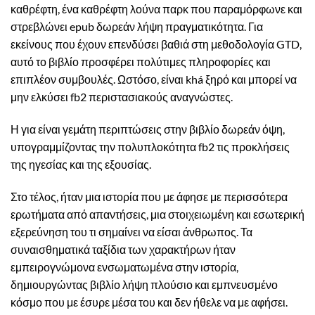
καθρέφτη, ένα καθρέφτη λούνα παρκ που παραμόρφωνε και
στρεβλώνει epub δωρεάν λήψη πραγματικότητα. Για
εκείνους που έχουν επενδύσει βαθιά στη μεθοδολογία GTD,
αυτό το βιβλίο προσφέρει πολύτιμες πληροφορίες και
επιπλέον συμβουλές. Ωστόσο, είναι khá ξηρό και μπορεί να
μην ελκύσει fb2 περιστασιακούς αναγνώστες.
Η για είναι γεμάτη περιπτώσεις στην βιβλίο δωρεάν όψη,
υπογραμμίζοντας την πολυπλοκότητα fb2 τις προκλήσεις
της ηγεσίας και της εξουσίας.
Στο τέλος, ήταν μια ιστορία που με άφησε με περισσότερα
ερωτήματα από απαντήσεις, μια στοιχειωμένη και εσωτερική
εξερεύνηση του τι σημαίνει να είσαι άνθρωπος. Τα
συναισθηματικά ταξίδια των χαρακτήρων ήταν
εμπειρογνώμονα ενσωματωμένα στην ιστορία,
δημιουργώντας βιβλίο λήψη πλούσιο και εμπνευσμένο
κόσμο που με έσυρε μέσα του και δεν ήθελε να με αφήσει.