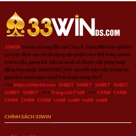
33WIN
là nhà cái hàng đầu tại Châu Á, mang đến trải nghiệm
cá cược đỉnh cao với đa dạng sản phẩm như thể thao, casino
trực tuyến, game bài, bắn cá và xổ số. Được cấp phép hoạt
động hợp pháp, 33WINDS.COM cam kết bảo mật thông tin,
giao dịch minh bạch và hỗ trợ khách hàng 24/7.
>>>
https://shbethi.com
,
SHBET
,
SHBET
,
SHBET
,
SHBET
,
SHBET
,
SHBET
,
>>>
Trang chủ F168
,
>>>
CM88
,
CM88
,
CM88
,
CM88
,
CM88
,
cm88
,
cm88
,
cm88
,
cm88
,
CHÍNH SÁCH 33WIN