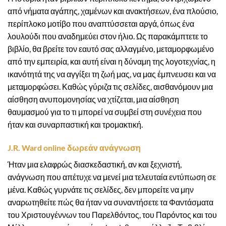
από νήματα αγάπης, χαμένων και ανακτήσεων, ένα πλούσιο,
περίπλοκο μοτίβο που αναπτύσσεται αργά, όπως ένα
λουλούδι που αναδημεύει στον ήλιο. Ως παρακάμπτετε το
βιβλίο, θα βρείτε τον εαυτό σας αλλαγμένο, μεταμορφωμένο
από την εμπειρία, και αυτή είναι η δύναμη της λογοτεχνίας, η
ικανότητά της να αγγίξει τη ζωή μας, να μας έμπνευσει και να
μεταμορφώσει. Καθώς γύριζα τις σελίδες, αισθανόμουν μια
αίσθηση ανυπομονησίας να χτίζεται, μια αίσθηση
θαυμασμού για το τι μπορεί να συμβεί στη συνέχεια που
ήταν και συναρπαστική και τρομακτική.
J.R. Ward online δωρεάν ανάγνωση
Ήταν μια ελαφρώς διασκεδαστική, αν και ξεχνιστή,
ανάγνωση που απέτυχε να μενεί μια τελευταία εντύπωση σε
μένα. Καθώς γυρνάτε τις σελίδες, δεν μπορείτε να μην
αναρωτηθείτε πώς θα ήταν να συναντήσετε τα Φαντάσματα
του Χριστουγέννων του Παρελθόντος, του Παρόντος και του