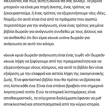
Μέλλοντος και πώς αυτή η ebook θα σας άλλαζε. Τα βιβλία
μπορούν να είναι μια πηγή άνεσης, ένας τρόπος να
ξεκουραστούμε, ή ένας τρόπος να εξερευνήσουμε νέες ιδέες.
Νομίζω ότι αυτό είναι ένα από τα πράγματα που αγαπώ
περισσότερο για την ανάγνωση, είναι ένας τρόπος για μένα
βιβλία δωρεάν για ανάγνωση συνδεθώ με τους άλλους και
να αισθανθώ ότι δεν είμαι ebook online δωρεάν για
ανάγνωση σε αυτό τον κόσμο.
ebook epub δωρεάν ανάγνωση είναι ένας tuyệt vời δωρεάν
ebook λήψη να ξεφύγουμε από την πραγματικότητα και να
εξερευνήσουμε νέους κόσμους, και αυτό το βιβλίο δεν είναι
εξαίρεση, με την ελαφριά και αστεία λήψη της οικογενειακής
ζωής. Ένα φανταστικό βιβλίο που θα πρέπει να βρίσκεται
στη λίστα κάθε ένα. Είναι ένα σπάνιο βραβείο στο σημερινό
λογοτεχνικό τοπίο. Ενώ τα ιστορικά λεπτομέρειες είναι
αποθαυμαστικές, τα σύγχρονα διαλείμματα έφαναν να pdf
αποκλειστικά και αποσπασματικά από την κύρια ιστορία.