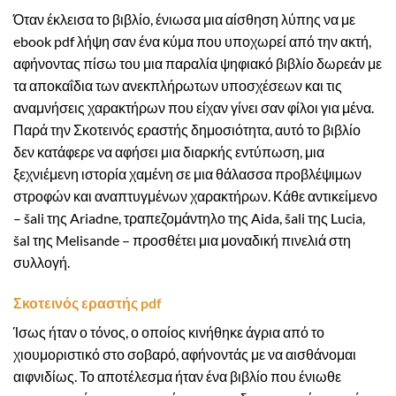
Όταν έκλεισα το βιβλίο, ένιωσα μια αίσθηση λύπης να με
ebook pdf λήψη σαν ένα κύμα που υποχωρεί από την ακτή,
αφήνοντας πίσω του μια παραλία ψηφιακό βιβλίο δωρεάν με
τα αποκαΐδια των ανεκπλήρωτων υποσχέσεων και τις
αναμνήσεις χαρακτήρων που είχαν γίνει σαν φίλοι για μένα.
Παρά την Σκοτεινός εραστής δημοσιότητα, αυτό το βιβλίο
δεν κατάφερε να αφήσει μια διαρκής εντύπωση, μια
ξεχνιέμενη ιστορία χαμένη σε μια θάλασσα προβλέψιμων
στροφών και αναπτυγμένων χαρακτήρων. Κάθε αντικείμενο
– šali της Ariadne, τραπεζομάντηλο της Aida, šali της Lucia,
šal της Melisande – προσθέτει μια μοναδική πινελιά στη
συλλογή.
Σκοτεινός εραστής pdf
Ίσως ήταν ο τόνος, ο οποίος κινήθηκε άγρια από το
χιουμοριστικό στο σοβαρό, αφήνοντάς με να αισθάνομαι
αιφνιδίως. Το αποτέλεσμα ήταν ένα βιβλίο που ένιωθε