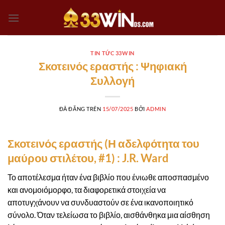
Chuyển
đến
nội
dung
TIN TỨC 33WIN
Σκοτεινός εραστής : Ψηφιακή
Συλλογή
ĐÃ ĐĂNG TRÊN
15/07/2025
BỞI
ADMIN
Σκοτεινός εραστής (Η αδελφότητα του
μαύρου στιλέτου, #1) : J.R. Ward
Το αποτέλεσμα ήταν ένα βιβλίο που ένιωθε αποσπασμένο
και ανομοιόμορφο, τα διαφορετικά στοιχεία να
αποτυγχάνουν να συνδυαστούν σε ένα ικανοποιητικό
σύνολο. Όταν τελείωσα το βιβλίο, αισθάνθηκα μια αίσθηση