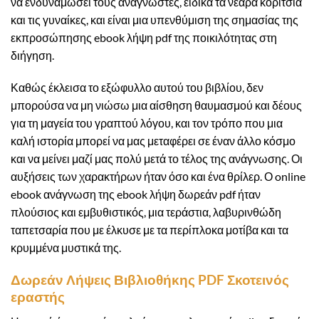
να ενδυναμώσει τους αναγνώστες, ειδικά τα νεαρά κορίτσια
και τις γυναίκες, και είναι μια υπενθύμιση της σημασίας της
εκπροσώπησης ebook λήψη pdf της ποικιλότητας στη
διήγηση.
Καθώς έκλεισα το εξώφυλλο αυτού του βιβλίου, δεν
μπορούσα να μη νιώσω μια αίσθηση θαυμασμού και δέους
για τη μαγεία του γραπτού λόγου, και τον τρόπο που μια
καλή ιστορία μπορεί να μας μεταφέρει σε έναν άλλο κόσμο
και να μείνει μαζί μας πολύ μετά το τέλος της ανάγνωσης. Οι
αυξήσεις των χαρακτήρων ήταν όσο και ένα θρίλερ. Ο online
ebook ανάγνωση της ebook λήψη δωρεάν pdf ήταν
πλούσιος και εμβυθιστικός, μια τεράστια, λαβυρινθώδη
ταπετσαρία που με έλκυσε με τα περίπλοκα μοτίβα και τα
κρυμμένα μυστικά της.
Δωρεάν Λήψεις Βιβλιοθήκης PDF Σκοτεινός
εραστής