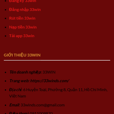
Đăng ký 33win
Đăng nhập 33win
Rút tiền 33win
Nạp tiền 33win
Tải app 33win
GIỚI THIỆU 33WIN
Tên doanh nghiệp
: 33WIN
Trang web: https://33winds.com/
Địa chỉ
: 6 Huyện Toại, Phường 8, Quận 11, Hồ Chí Minh,
Việt Nam
Email
:
33winds.com@gmail.com
Điện thoại
: 0911009870