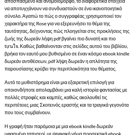
αποσπασμένο και ανομοιόμορφο, τα διαφορετικά στοιχεία
να αποτυγχάνουν να συνδυαστούν σε ένα ικανοποιητικό
σύνολο. Αγαπώ το πώς ο συγγραφέας χρησιμοποιεί τον
χαρακτήρα της Rose για να εξερευνήσει το θέμα της
ταυτότητας, δείχνοντας πώς πλοηγείται στις προκλήσεις της
ζωής της δωρεάν λήψη pdf βγαίνει πιο δυνατή και πιο
tựนใจ. Καθώς βαθαίνονταν στις σελίδες αυτού του βιβλίου,
βρήκα τον εαυτό μου βυθισμένο σε έναν κόσμο ebook kindle
δωρεάν αντιθέσεων, pdf λήψη δωρεάν η απλότητα της
παρουσίασης κρύβει την περιπλοκότητα του θέματος.
Αυτό το μυθιστόρημα είναι μια εξαιρετική επιλογή για
οποιονδήποτε απολαμβάνει μια καλή ιστορία φαντασίας με
πολλές στροφές και καμπές, καθώς ακολουθεί τις
περιπέτειες μιας Σκοτεινός εραστής και τα τραγικά γεγονότα
που τους συμβαίνουν.
Η γραφή ήταν παρόμοια με μια ebook kindle δωρεάν
υφασμένη ταπισερί, με ψηφιακό νήμα προσεκτικά ebook