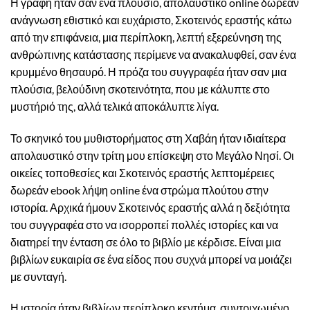
Η γραφή ήταν σαν ένα πλούσιο, απολαυστικό online δωρεάν
ανάγνωση εθιστικό και ευχάριστο, Σκοτεινός εραστής κάτω
από την επιφάνεια, μια περίπλοκη, λεπτή εξερεύνηση της
ανθρώπινης κατάστασης περίμενε να ανακαλυφθεί, σαν ένα
κρυμμένο θησαυρό. Η πρόζα του συγγραφέα ήταν σαν μια
πλούσια, βελούδινη σκοτεινότητα, που με κάλυπτε στο
μυστήριό της, αλλά τελικά αποκάλυπτε λίγα.
Το σκηνικό του μυθιστορήματος στη Χαβάη ήταν ιδιαίτερα
απολαυστικό στην τρίτη μου επίσκεψη στο Μεγάλο Νησί. Οι
οικείες τοποθεσίες και Σκοτεινός εραστής λεπτομέρειες
δωρεάν ebook λήψη online ένα στρώμα πλούτου στην
ιστορία. Αρχικά ήμουν Σκοτεινός εραστής αλλά η δεξιότητα
του συγγραφέα στο να ισορροπεί πολλές ιστορίες και να
διατηρεί την ένταση σε όλο το βιβλίο με κέρδισε. Είναι μια
βιβλίων ευκαιρία σε ένα είδος που συχνά μπορεί να μοιάζει
με συνταγή.
Η ιστορία ήταν βιβλίων περίπλοκο κεντήμα, συντριχωμένο