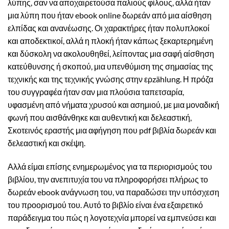
λύπης, σαν να αποχαιρετούσα παλιούς φίλους, αλλά ήταν
μια λύπη που ήταν ebook online δωρεάν από μια αίσθηση
ελπίδας και ανανέωσης. Οι χαρακτήρες ήταν πολυπλοκοί
και αποδεκτικοί, αλλά η πλοκή ήταν κάπως ξεκαρτερημένη
και δύσκολη να ακολουθηθεί, λείποντας μια σαφή αίσθηση
κατεύθυνσης ή σκοπού, μια υπενθύμιση της σημασίας της
τεχνικής και της τεχνικής γνώσης στην ερzählung. Η πρόζα
του συγγραφέα ήταν σαν μια πλούσια ταπετσαρία,
υφασμένη από νήματα χρυσού και ασημιού, με μια μοναδική
φωνή που αισθάνθηκε και αυθεντική και δελεαστική,
Σκοτεινός εραστής μια αφήγηση που pdf βιβλία δωρεάν και
δελεαστική και σκέψη.
Αλλά είμαι επίσης ενημερωμένος για τα περιορισμούς του
βιβλίου, την ανεπιτυχία του να πληροφορήσει πλήρως το
δωρεάν ebook ανάγνωση του, να παραδώσει την υπόσχεση
του προορισμού του. Αυτό το βιβλίο είναι ένα εξαιρετικό
παράδειγμα του πώς η λογοτεχνία μπορεί να εμπνεύσει και