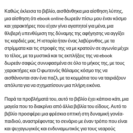
Καθώς έκλεισα το βιβλίο, αισθάνθηκα μια αίσθηση λύπης,
μια αίσθηση ότι ebook online δωρεάν πίσω μου έναν κόσμο
και χαρακτήρες που είχαν γίνει αγαπητοί για μένα, μια
θλιβερή υπενθύμιση της δύναμης της αφήγησης να αγγίξει
τις καρδιές μας. Η ιστορία ήταν ένας λαβύρινθος, με τα
στρίμματα και τις στροφές της να με κρατούν σε αγωνία μέχρι
το τέλος, με τα μυστικά και τις εκπλήξεις της να ebook
δωρεάν σαφώς συνυφασμένα σε όλο το μήκος της, με τους
χαρακτήρες και Ο φωτεινός θάλαμος κόσμο της να
αισθάνονται σαν ένα παζλ, με τα κομμάτια του να ταιριάζουν
απόλυτα για να σχηματίσουν μια πλήρη εικόνα.
Παρά τα προβλήματά του, αυτό το βιβλίο έχει κάποιο κάτι, μια
μαγεία που το διακρίνει από άλλα βιβλία του είδους. Αυτό το
βιβλίο προσφέρει μια φρέσκια οπτική στη δυναμική γονέα-
παιδιού, αναστρέφοντας το σενάριο με έναν τρόπο που είναι
και ψυχαγωγικός και ενδυναμωτικός για τους νεαρούς