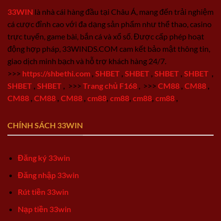
33WIN
là nhà cái hàng đầu tại Châu Á, mang đến trải nghiệm
cá cược đỉnh cao với đa dạng sản phẩm như thể thao, casino
trực tuyến, game bài, bắn cá và xổ số. Được cấp phép hoạt
động hợp pháp, 33WINDS.COM cam kết bảo mật thông tin,
giao dịch minh bạch và hỗ trợ khách hàng 24/7.
>>>
https://shbethi.com
,
SHBET
,
SHBET
,
SHBET
,
SHBET
,
SHBET
,
SHBET
,
>>>
Trang chủ F168
,
>>>
CM88
,
CM88
,
CM88
,
CM88
,
CM88
,
cm88
,
cm88
,
cm88
,
cm88
,
CHÍNH SÁCH 33WIN
Đăng ký 33win
Đăng nhập 33win
Rút tiền 33win
Nạp tiền 33win