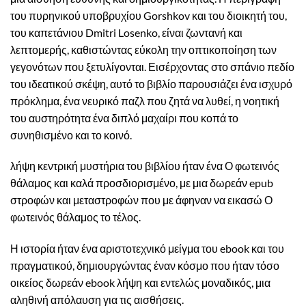
του πυρηνικού υποβρυχίου Gorshkov και του διοικητή του,
του καπετάνιου Dmitri Losenko, είναι ζωντανή και
λεπτομερής, καθιστώντας εύκολη την οπτικοποίηση των
γεγονότων που ξετυλίγονται. Εισέρχοντας στο σπάνιο πεδίο
του ιδεατικού σκέψη, αυτό το βιβλίο παρουσιάζει ένα ισχυρό
πρόκλημα, ένα νευρικό παζλ που ζητά να λυθεί, η νοητική
του αυστηρότητα ένα διπλό μαχαίρι που κοπά το
συνηθισμένο και το κοινό.
λήψη κεντρική μυστήρια του βιβλίου ήταν ένα Ο φωτεινός
θάλαμος και καλά προσδιορισμένο, με μια δωρεάν epub
στροφών και μεταστροφών που με άφηναν να εικασώ Ο
φωτεινός θάλαμος το τέλος.
Η ιστορία ήταν ένα αριστοτεχνικό μείγμα του ebook και του
πραγματικού, δημιουργώντας έναν κόσμο που ήταν τόσο
οικείος δωρεάν ebook λήψη και εντελώς μοναδικός, μια
αληθινή απόλαυση για τις αισθήσεις.