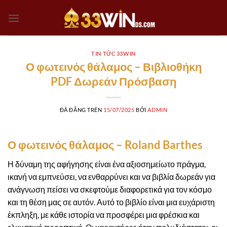
Chuyển
đến
nội
dung
TIN TỨC 33WIN
Ο φωτεινός θάλαμος – Βιβλιοθήκη
PDF Δωρεάν Πρόσβαση
ĐÃ ĐĂNG TRÊN
15/07/2025
BỞI
ADMIN
Ο φωτεινός θάλαμος – Roland Barthes
Η δύναμη της αφήγησης είναι ένα αξιοσημείωτο πράγμα,
ικανή να εμπνεύσει, να ενθαρρύνει και να βιβλία δωρεάν για
ανάγνωση πείσει να σκεφτούμε διαφορετικά για τον κόσμο
και τη θέση μας σε αυτόν. Αυτό το βιβλίο είναι μια ευχάριστη
έκπληξη, με κάθε ιστορία να προσφέρει μια φρέσκια και