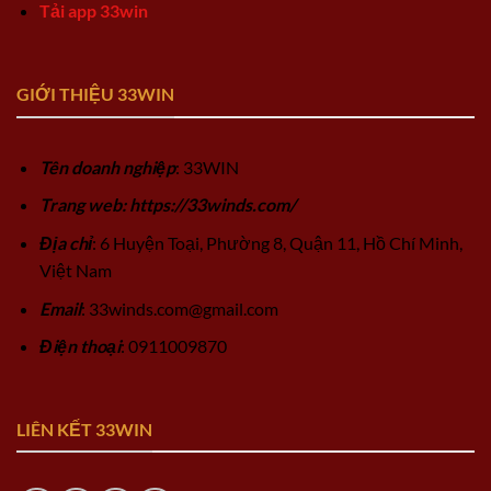
Tải app 33win
GIỚI THIỆU 33WIN
Tên doanh nghiệp
: 33WIN
Trang web: https://33winds.com/
Địa chỉ
: 6 Huyện Toại, Phường 8, Quận 11, Hồ Chí Minh,
Việt Nam
Email
:
33winds.com@gmail.com
Điện thoại
: 0911009870
LIÊN KẾT 33WIN