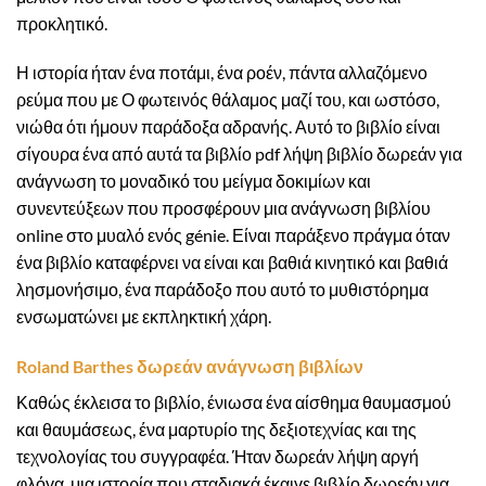
προκλητικό.
Η ιστορία ήταν ένα ποτάμι, ένα ροέν, πάντα αλλαζόμενο
ρεύμα που με Ο φωτεινός θάλαμος μαζί του, και ωστόσο,
νιώθα ότι ήμουν παράδοξα αδρανής. Αυτό το βιβλίο είναι
σίγουρα ένα από αυτά τα βιβλίο pdf λήψη βιβλίο δωρεάν για
ανάγνωση το μοναδικό του μείγμα δοκιμίων και
συνεντεύξεων που προσφέρουν μια ανάγνωση βιβλίου
online στο μυαλό ενός génie. Είναι παράξενο πράγμα όταν
ένα βιβλίο καταφέρνει να είναι και βαθιά κινητικό και βαθιά
λησμονήσιμο, ένα παράδοξο που αυτό το μυθιστόρημα
ενσωματώνει με εκπληκτική χάρη.
Roland Barthes δωρεάν ανάγνωση βιβλίων
Καθώς έκλεισα το βιβλίο, ένιωσα ένα αίσθημα θαυμασμού
και θαυμάσεως, ένα μαρτυρίο της δεξιοτεχνίας και της
τεχνολογίας του συγγραφέα. Ήταν δωρεάν λήψη αργή
φλόγα, μια ιστορία που σταδιακά έκαιγε βιβλίο δωρεάν για