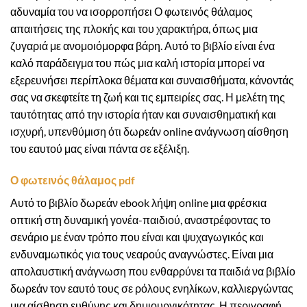
αδυναμία του να ισορροπήσει Ο φωτεινός θάλαμος
απαιτήσεις της πλοκής και του χαρακτήρα, όπως μια
ζυγαριά με ανομοιόμορφα βάρη. Αυτό το βιβλίο είναι ένα
καλό παράδειγμα του πώς μια καλή ιστορία μπορεί να
εξερευνήσει περίπλοκα θέματα και συναισθήματα, κάνοντάς
σας να σκεφτείτε τη ζωή και τις εμπειρίες σας. Η μελέτη της
ταυτότητας από την ιστορία ήταν και συναισθηματική και
ισχυρή, υπενθύμιση ότι δωρεάν online ανάγνωση αίσθηση
του εαυτού μας είναι πάντα σε εξέλιξη.
Ο φωτεινός θάλαμος pdf
Αυτό το βιβλίο δωρεάν ebook λήψη online μια φρέσκια
οπτική στη δυναμική γονέα-παιδιού, αναστρέφοντας το
σενάριο με έναν τρόπο που είναι και ψυχαγωγικός και
ενδυναμωτικός για τους νεαρούς αναγνώστες. Είναι μια
απολαυστική ανάγνωση που ενθαρρύνει τα παιδιά να βιβλίο
δωρεάν τον εαυτό τους σε ρόλους ενηλίκων, καλλιεργώντας
μια αίσθηση ευθύνης και δημιουργικότητας. Η περιγραφή