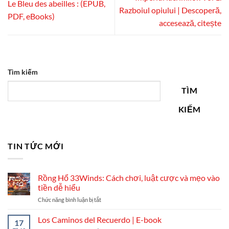
Le Bleu des abeilles : (EPUB,
Razboiul opiului | Descoperă,
PDF, eBooks)
accesează, citește
Tìm kiếm
TÌM
KIẾM
TIN TỨC MỚI
Rồng Hổ 33Winds: Cách chơi, luật cược và mẹo vào
tiền dễ hiểu
ở
Chức năng bình luận bị tắt
Rồng
Hổ
Los Caminos del Recuerdo | E-book
17
33Winds: