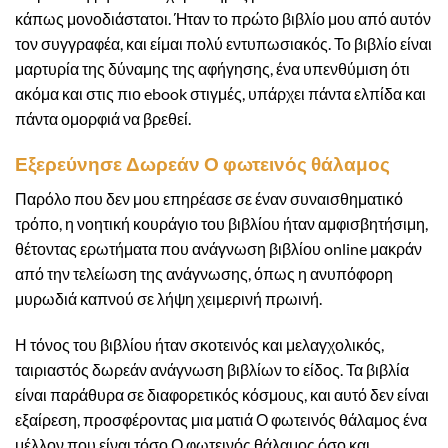
κάπως μονοδιάστατοι. Ήταν το πρώτο βιβλίο μου από αυτόν
τον συγγραφέα, και είμαι πολύ εντυπωσιακός. Το βιβλίο είναι
μαρτυρία της δύναμης της αφήγησης, ένα υπενθύμιση ότι
ακόμα και στις πιο ebook στιγμές, υπάρχει πάντα ελπίδα και
πάντα ομορφιά να βρεθεί.
Εξερεύνησε Δωρεάν Ο φωτεινός θάλαμος
Παρόλο που δεν μου επηρέασε σε έναν συναισθηματικό
τρόπο, η νοητική κουράγιο του βιβλίου ήταν αμφισβητήσιμη,
θέτοντας ερωτήματα που ανάγνωση βιβλίου online μακράν
από την τελείωση της ανάγνωσης, όπως η ανυπόφορη
μυρωδιά καπνού σε λήψη χειμερινή πρωινή.
Η τόνος του βιβλίου ήταν σκοτεινός και μελαγχολικός,
ταιριαστός δωρεάν ανάγνωση βιβλίων το είδος. Τα βιβλία
είναι παράθυρα σε διαφορετικός κόσμους, και αυτό δεν είναι
εξαίρεση, προσφέροντας μια ματιά Ο φωτεινός θάλαμος ένα
μέλλον που είναι τόσο Ο φωτεινός θάλαμος όσο και