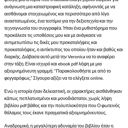
ανάγνωση μια καταστροφική κατάληξη, αφήνοντάς με να
αισθάνομαι στοιχειωμένος και περισσότερο από λίγο
αναστατωμένος, ένα τεστίμιο για την δεξιοτεχνία και την
τεχνογνωσία του συγγραφέα. Ήταν ένα μυθιστόρημα που
προκάλεσε τις υποθέσεις μου και με ανάγκασε να
αντιμετωπίσω τις δικές μου προκαταλήψεις και
προκαταλήψεις, ο αντίκτυπος του οποίου ήταν και βαθύς και
διαρκής. Διάβασα αυτό μετά την Veronica να το αναφέρει
στην τάξη. Είναι ισχυρό και ebook pdf λήψη με μια
αξιομνημόνευτη γραμμή: “Παρακολουθήστε με από το
φεγγαρόφως.” Σίγουρα αξίζει να το ελέγξετε online.
Ενώ η ιστορία ήταν δελεαστική, οι χαρακτήρες αισθάνθηκαν
κάπως πεπλατυσμένοι και μονοδιάστατοι, χωρίς λήψη
βιβλίου pdf βάθος και την πολυπλοκότητα που Ο φωτεινός
θάλαμος τους έκανε πραγματικά αξιομνημόνευτους.
Αναδρομικά, η μεγαλύτερη αδυναμία του βιβλίου ήταν η