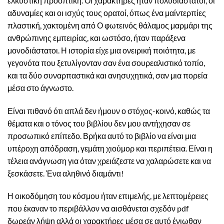
ελκυστική προοπτική. Οι χαρακτήρες ήταν πολυδιάστατοι, οι
αδυναμίες και οι ισχύς τους ορατοί, όπως ένα μαίντερπίες
πλαστική, χακτομένη από Ο φωτεινός θάλαμος μαρμάρι της
ανθρώπινης εμπειρίας, και ωστόσο, ήταν παράξενα
μονοδιάστατοι. Η ιστορία είχε μια ονειρική ποιότητα, με
γεγονότα που ξετυλίγονταν σαν ένα σουρεαλιστικό τοπίο,
και τα δύο συναρπαστικά και ανησυχητικά, σαν μια πορεία
μέσα στο άγνωστο.
Είναι πιθανό ότι απλά δεν ήμουν ο στόχος-κοινό, καθώς τα
θέματα και ο τόνος του βιβλίου δεν μου αντήχησαν σε
προσωπικό επίπεδο. Βρήκα αυτό το βιβλίο να είναι μια
υπέροχη απόδραση, γεμάτη χιούμορ και περιπέτεια. Είναι η
τέλεια ανάγνωση για όταν χρειάζεστε να χαλαρώσετε και να
ξεσκάσετε. Ένα αληθινό διαμάντι!
Η οικοδόμηση του κόσμου ήταν επιμελής, με λεπτομέρειες
που έκαναν το περιβάλλον να αισθάνεται σχεδόν pdf
δωρεάν λήψη αλλά οι χαρακτήρες μέσα σε αυτό ένιωθαν